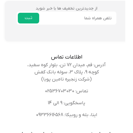
از جدیدترین تخفیف ها با خبر شوید
ثبت
ایمیل
اطلاعات تماس
آدرس: قم، میدان 72 تن، بلوار کوه سفید،
کوچه 9، پلاک 3، سوله بانک کفش
(شرکت زنجیره تامین پویا)
تماس: 02536703030
پاسخگویی: 9 الی 14
ایتا، بله و روبیکا: 09336616568