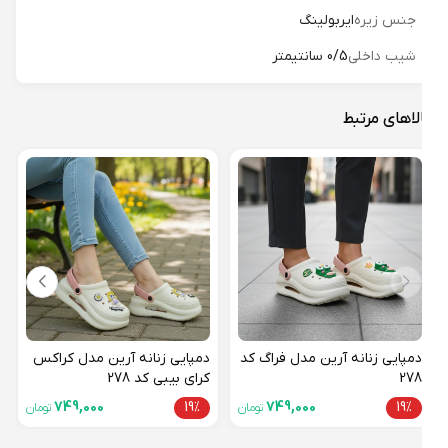
جنس زیره
ایربولینگ
شیب داخلی
0/5 سانتیمتر
لاهای مرتبط
دمپا
کرای 
19%
دمپایی زنانه آرین مدل فراگ کد
دمپایی زنانه آرین مدل کراکس
278
کرای بیبی کد 278
749,000
19%
749,000
19%
تومان
تومان