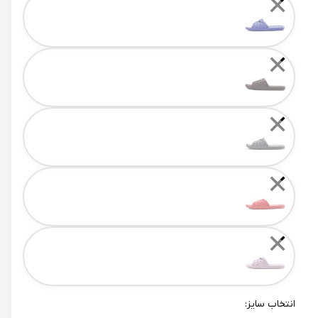
✕
✕
✕
✕
✕
انتخاب سایز: