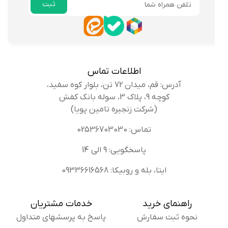
ثبت
ایمیل
اطلاعات تماس
آدرس: قم، میدان 72 تن، بلوار کوه سفید،
کوچه 9، پلاک 3، سوله بانک کفش
(شرکت زنجیره تامین پویا)
تماس: 02536703030
پاسخگویی: 9 الی 14
ایتا، بله و روبیکا: 09336616568
راهنمای خرید
خدمات مشتریان
نحوه ثبت سفارش
پاسخ به پرسشهای متداول