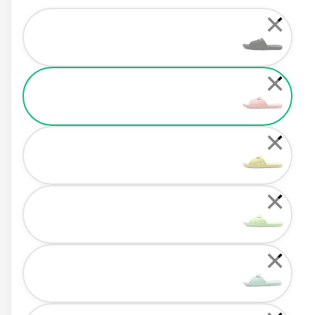
Color
✕
✕
✕
✕
✕