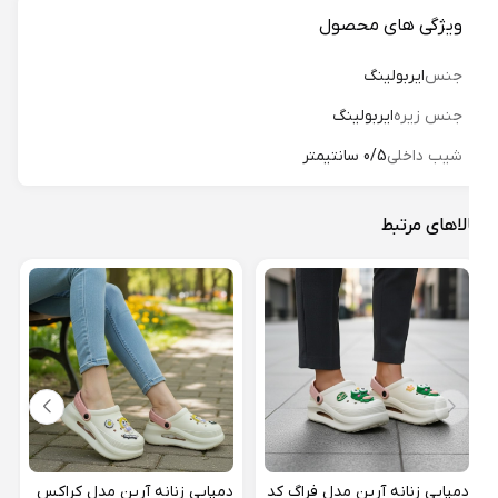
ویژگی های محصول
جنس
ایربولینگ
جنس زیره
ایربولینگ
شیب داخلی
0/5 سانتیمتر
لاهای مرتبط
دمپا
144
19%
دمپایی زنانه آرین مدل فراگ کد
دمپایی زنانه آرین مدل کراکس