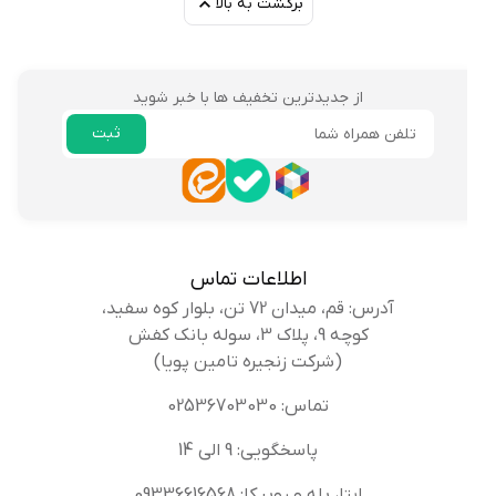
برگشت به بالا
از جدیدترین تخفیف ها با خبر شوید
ثبت
ایمیل
اطلاعات تماس
آدرس: قم، میدان 72 تن، بلوار کوه سفید،
کوچه 9، پلاک 3، سوله بانک کفش
(شرکت زنجیره تامین پویا)
تماس: 02536703030
پاسخگویی: 9 الی 14
ایتا، بله و روبیکا: 09336616568