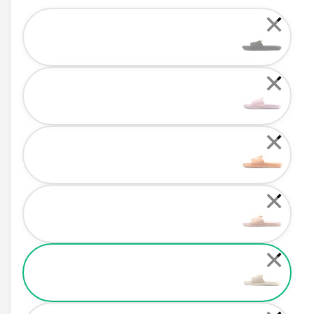
Color
✕
✕
✕
✕
✕