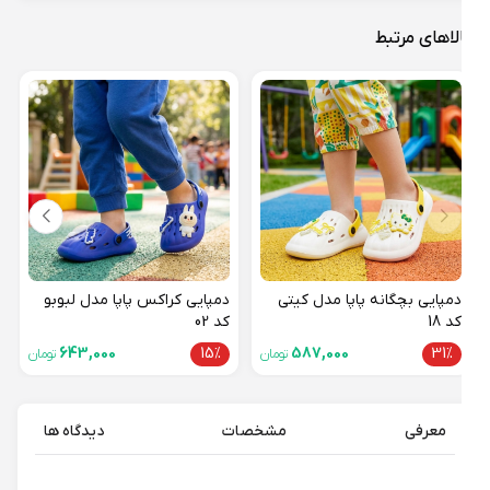
لاهای مرتبط
دمپا
کد 13
31%
دمپایی بچگانه پاپا مدل کیتی
دمپایی کراکس پاپا مدل لبوبو
کد 18
کد 02
643,000
15%
587,000
31%
تومان
تومان
معرفی
مشخصات
دیدگاه ها