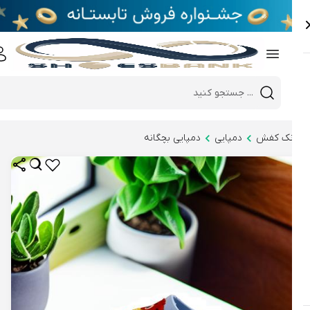
e
Close 
Mobile header search
Hi there!
نک کفش
دمپایی
دمپایی بچگانه