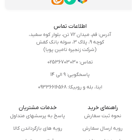
اطلاعات تماس
آدرس: قم، میدان 72 تن، بلوار کوه سفید،
کوچه 9، پلاک 3، سوله بانک کفش
(شرکت زنجیره تامین پویا)
تماس: 02536703030
پاسخگویی: 9 الی 14
ایتا، بله و روبیکا: 09336616568
راهنمای خرید
خدمات مشتریان
نحوه ثبت سفارش
پاسخ به پرسشهای متداول
رویه ارسال سفارش
رویه های بازگرداندن کالا