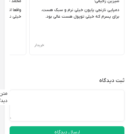
شیرین رحیمی:
محمد حسین ج:
دمپایی نارنجی پایون خیلی نرم و سبک هست،
واقعا انتظار کیف
برای پسرم که خیلی توپول هست عالی بود.
خیلی نازکه و زود
خریدار
ثبت دیدگاه
متن
دیدگاه
ارسال دیدگاه