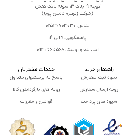
کوچه 9، پلاک 3، سوله بانک کفش
(شرکت زنجیره تامین پویا)
تماس: 02536703030
پاسخگویی: 9 الی 14
ایتا، بله و روبیکا: 09336616568
راهنمای خرید
خدمات مشتریان
نحوه ثبت سفارش
پاسخ به پرسشهای متداول
رویه ارسال سفارش
رویه های بازگرداندن کالا
شیوه های پرداخت
قوانین و مقررات