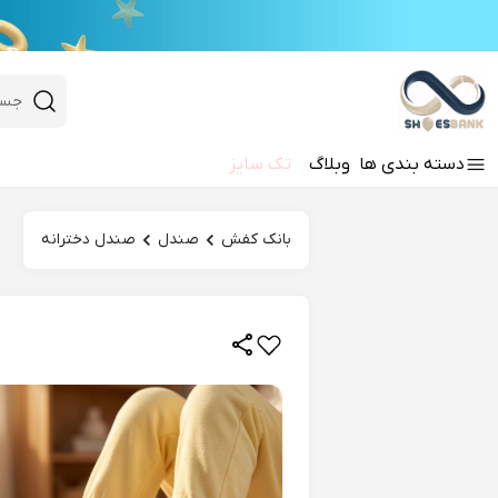
e
Close 
 search
دسته‌ بندی‌ ها
وبلاگ
تک سایز
Hi there!
بانک کفش
صندل
صندل دخترانه