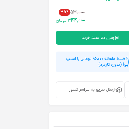
35%
531,000
344,000
تومان
افزودن به سبد خرید
4 قسط ماهانه 86,000 تومانی با اسنپ
پی! (بدون کارمزد)
ارسال سریع به سراسر کشور