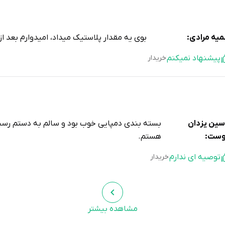
س راحتی را در هر قدم به شما هدیه می‌دهد.
یه مرادی:
بوی یه مقدار پلاستیک میداد، امیدوارم بعد از چ
پیشنهاد نمیکنم
خریدار
لیز خوردن جلوگیری می‌کند.
نید آن را تمیز نگه دارید.
سین یزدان
بسته بندی دمپایی خوب بود و سالم به دستم رسید
احتی و مد را در یک محصول تجربه کنید.
ست:
هستم.
توصیه ای ندارم
خریدار
مشاهده بیشتر
ید وطن
واقعا دمپایی بیتا عالیه. خیلی نرم و راحته. دخترم عاش