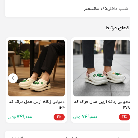
شیب داخلی
0/5 سانتیمتر
لاهای مرتبط
دمپا
کرای 
19%
دمپایی زنانه آرین مدل فراگ کد
دمپایی زنانه آرین مدل فراگ کد
144
278
749,000
19%
749,000
19%
تومان
تومان