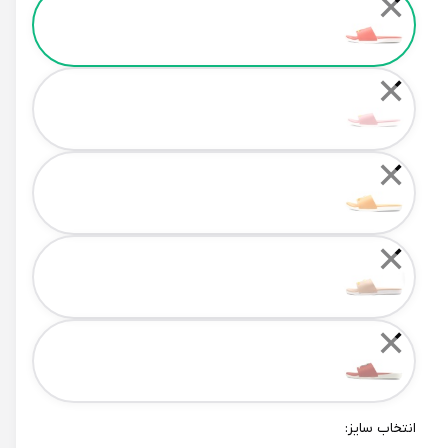
✕
✕
✕
✕
✕
انتخاب سایز: