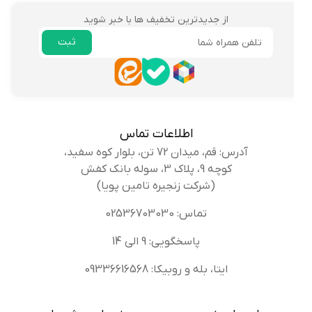
از جدیدترین تخفیف ها با خبر شوید
ثبت
ایمیل
اطلاعات تماس
آدرس: قم، میدان 72 تن، بلوار کوه سفید،
کوچه 9، پلاک 3، سوله بانک کفش
(شرکت زنجیره تامین پویا)
تماس: 02536703030
پاسخگویی: 9 الی 14
ایتا، بله و روبیکا: 09336616568