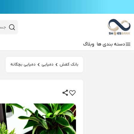
e
Close 
 search
دسته‌ بندی‌ ها
وبلاگ
تک سایز
Hi there!
بانک کفش
دمپایی
دمپایی بچگانه