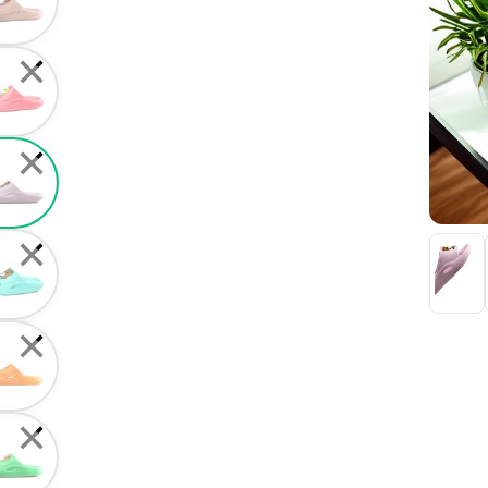
✕
✕
✕
✕
✕