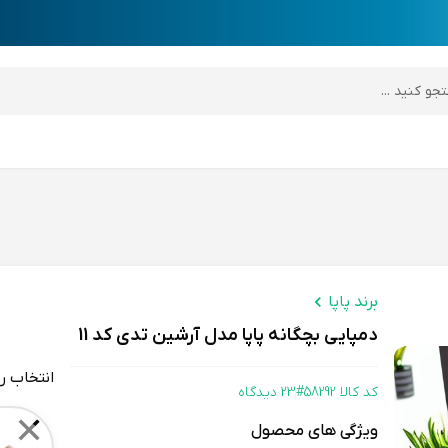
desktop header
برند پاپا
دمپایی بچگانه پاپا مدل آرشین تدی کد 11
انتخاب ر
کد کالا 58292#
23 دیدگاه
Color
✕
ویژگی های محصول