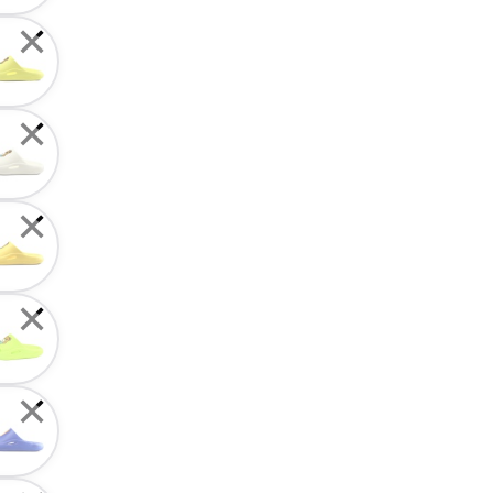
✕
✕
✕
✕
✕