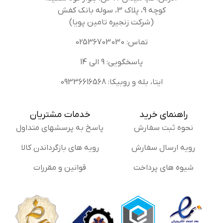
کوچه 9، پلاک 3، سوله بانک کفش
(شرکت زنجیره تامین پویا)
تماس: 02536703030
پاسخگویی: 9 الی 14
ایتا، بله و روبیکا: 09336616568
راهنمای خرید
خدمات مشتریان
نحوه ثبت سفارش
پاسخ به پرسشهای متداول
رویه ارسال سفارش
رویه های بازگرداندن کالا
شیوه های پرداخت
قوانین و مقررات