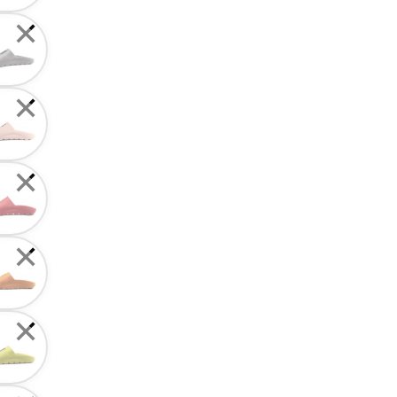
✕
✕
✕
✕
✕