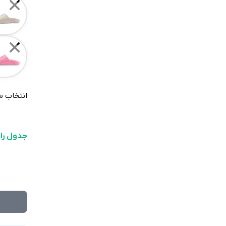
✕
✕
انتخاب س
جدول را