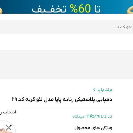
desktop header
برند پاپا
دمپایی پلاستیکی زنانه پاپا مدل لئو گربه کد 29
انتخاب ر
کد کالا 58191#
24 دیدگاه
Color
✕
ویژگی های محصول