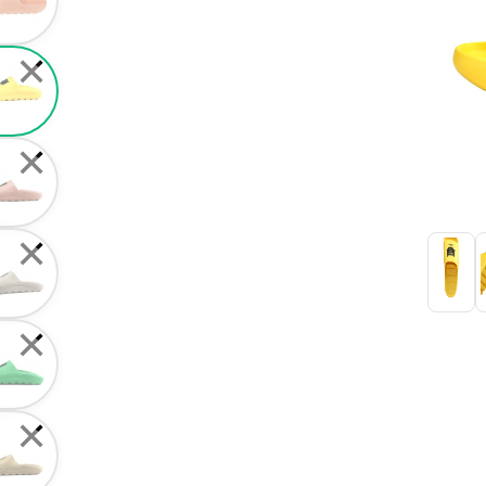
✕
✕
✕
✕
✕