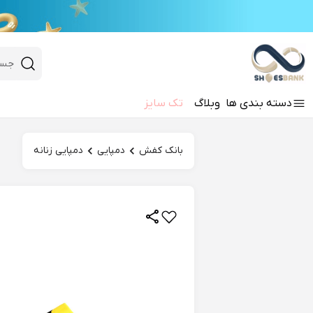
e
Close 
 search
دسته‌ بندی‌ ها
وبلاگ
تک سایز
Hi there!
بانک کفش
دمپایی
دمپایی زنانه