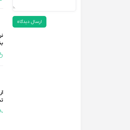
ارسال دیدگاه
نر
بش
آر
تش