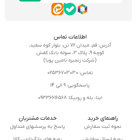
اطلاعات تماس
آدرس: قم، میدان 72 تن، بلوار کوه سفید،
کوچه 9، پلاک 3، سوله بانک کفش
(شرکت زنجیره تامین پویا)
تماس: 02536703030
پاسخگویی: 9 الی 14
ایتا، بله و روبیکا: 09336616568
راهنمای خرید
خدمات مشتریان
نحوه ثبت سفارش
پاسخ به پرسشهای متداول
رویه ارسال سفارش
رویه های بازگرداندن کالا