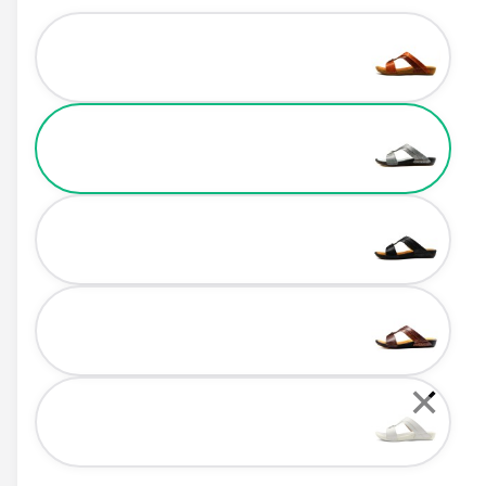
Color
✕