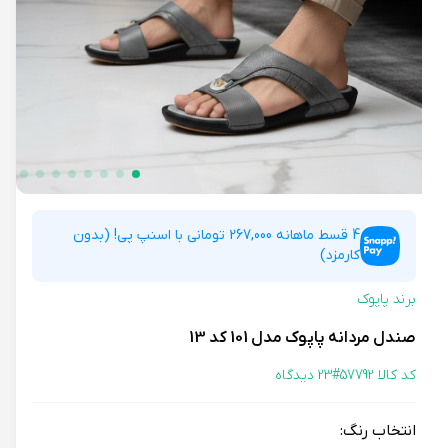
4 قسط ماهانه 267,000 تومانی با اسنپ پی! (بدون
کارمزد)
برند پاپوک
صندل مردانه پاپوک مدل 101 کد 13
کد کالا 57792#
23 دیدگاه
انتخاب رنگ: