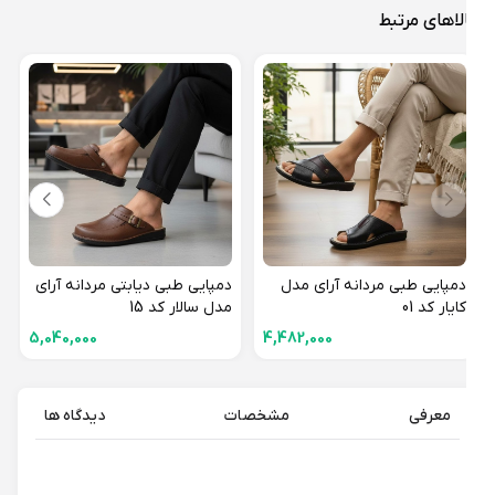
لاهای مرتبط
دمپا
آتیلا 
دمپایی طبی مردانه آرای مدل
دمپایی طبی دیابتی مردانه آرای
کایار کد 01
مدل سالار کد 15
5,040,000
4,482,000
معرفی
مشخصات
دیدگاه ها