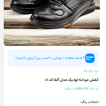
4 قسط ماهانه 0 تومانی با اسنپ پی! (بدون کارمزد)
برند لودیک
کفش مردانه لودیک مدل آلفا کد 01
کد کالا 57698#
25 دیدگاه
انتخاب رنگ: