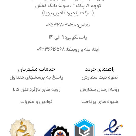
کوچه 9، پلاک 3، سوله بانک کفش
(شرکت زنجیره تامین پویا)
تماس: 02536703030
پاسخگویی: 9 الی 14
ایتا، بله و روبیکا: 09336616568
راهنمای خرید
خدمات مشتریان
نحوه ثبت سفارش
پاسخ به پرسشهای متداول
رویه ارسال سفارش
رویه های بازگرداندن کالا
شیوه های پرداخت
قوانین و مقررات