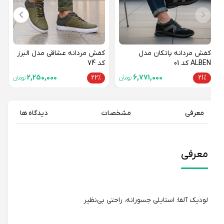
کفش مردانه پاتکان مدل
کفش مردانه عشاقی مدل البرز
ALBEN کد 01
کد 74
2,250,000
22%
6,771,000
21%
تومان
تومان
معرفی
مشخصات
دیدگاه ها
معرفی
لودیک آلفا: استایلی جسورانه، راحتی بی‌نظیر