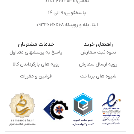
تماس: 02536703030
پاسخگویی: 9 الی 14
ایتا، بله و روبیکا: 09336616568
راهنمای خرید
خدمات مشتریان
نحوه ثبت سفارش
پاسخ به پرسشهای متداول
رویه ارسال سفارش
رویه های بازگرداندن کالا
شیوه های پرداخت
قوانین و مقررات