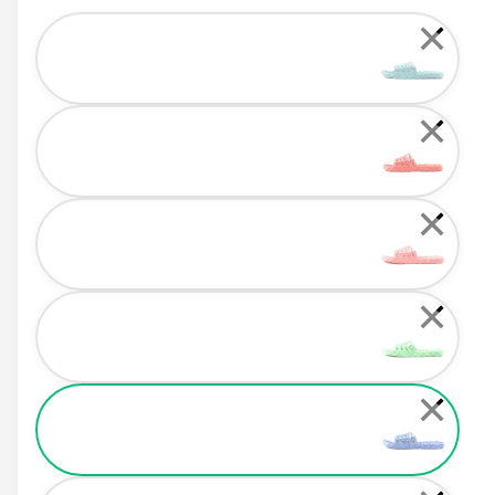
Color
✕
✕
✕
✕
✕