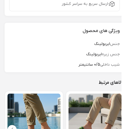
ارسال سریع به سراسر کشور
ویژگی های محصول
جنس
ایربولینگ
جنس زیره
ایربولینگ
شیب داخلی
0/5 سانتیمتر
لاهای مرتبط
دمپا
کد 56
23%