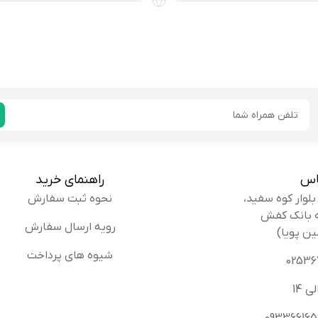
توصیه ای ندارم
خریدار
یررضا
من سایز ۴۲ سفارش دادم و دقیقا اندازه بود، حتما
ایمیل
دری:
کنید.
پیشنهاد میکنم
خریدار
اس
راهنمای خرید
نحوه ثبت سفارش
رویه ارسال سفارش
ین پویا)
ا میرزاپور:
کیفیت دمپایی خیلی خوبه. راستی ممتاز همیش
شیوه های پرداخت
پیشنهاد میکنم
خریدار