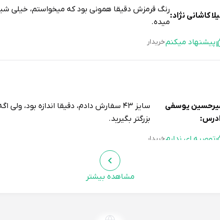
رنگ قرمزش دقیقا همونی بود که میخواستم، خیلی شی
یلا کاشانی نژاد:
میده.
پیشنهاد میکنم
خریدار
یرحسین یوسفی
سایز ۴۳ سفارش دادم، دقیقا اندازه بود، ولی
درس:
بزرگتر بگیرید.
توصیه ای ندارم
خریدار
مشاهده بیشتر
ولفضل
دمپایی رو چند روزه خریدم، هنوز فرصت نکردم زیاد باهاش
یزی:
خوبی داره.