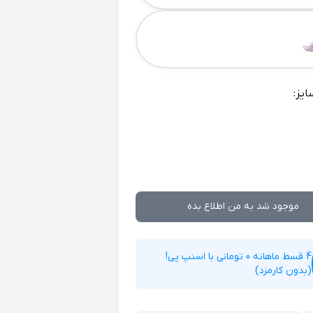
ایز:
موجود شد به من اطلاع بده
4 قسط ماهانه 0 تومانی با اسنپ پی!
(بدون کارمزد)