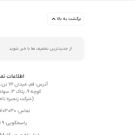
برگشت به بالا
ام
از جدیدترین تخفیف ها با خبر شوید
حی
اطلاعات تم
آدرس: قم، میدان 72 تن، بلوار کوه سفید،
کوچه 9، پلاک 3، سوله بانک کفش
(شرکت زنجیره تام
رض
تماس: 02536703030
پاسخگویی: 9 الی 14