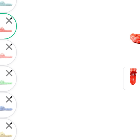
✕
✕
✕
✕
✕