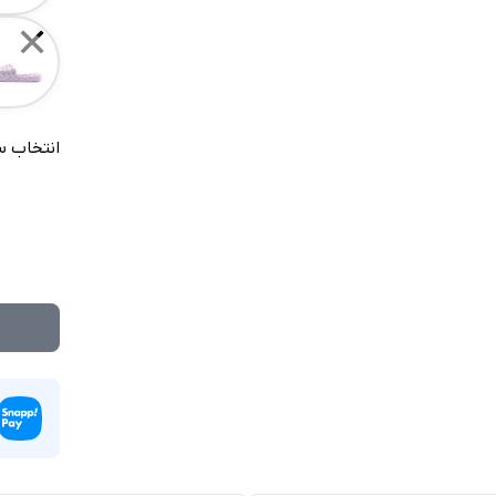
✕
انتخاب س