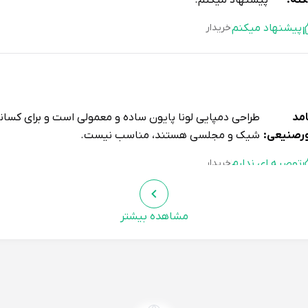
گنه:
پیشنهاد میکنم.
پیشنهاد میکنم
خریدار
مد
طراحی دمپایی لونا پایون ساده و معمولی است و برای کسان
رصنیعی:
شیک و مجلسی هستند، مناسب نیست.
توصیه ای ندارم
خریدار
مشاهده بیشتر
ین
واقعا دمپایی خوشگلی بود. رنگ نارنجی خیلی شاد و بهاری
ماعیلی:
میپوشه. برای خونه خیلی خوبه.
پیشنهاد میکنم
خریدار