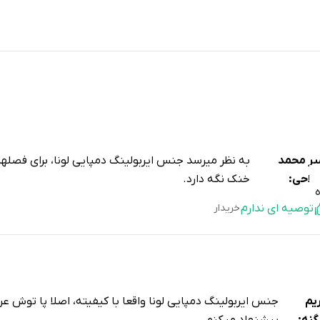
یر محمد
به نظر میرسد جنس ایربولینگ دمپایی لونا، برای فصلها
لاحی:
خنک نگه دارد.
توصیه ای ندارم
خریدار
یم
جنس ایربولینگ دمپایی لونا واقعا با کیفیته، اصلا پا توش ع