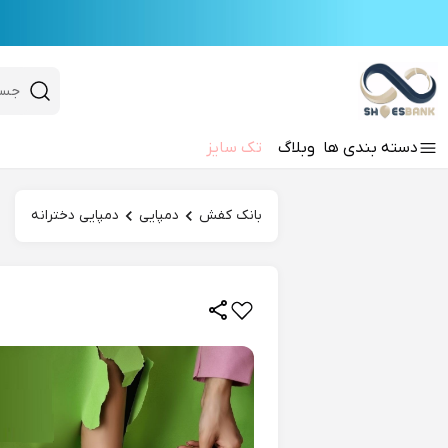
e
Close 
 search
دسته‌ بندی‌ ها
وبلاگ
تک سایز
Hi there!
بانک کفش
دمپایی
دمپایی دخترانه