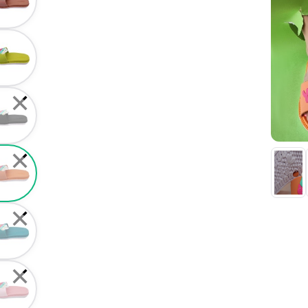
✕
✕
✕
✕