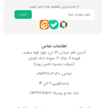
از جدیدترین تخفیف ها با خبر شوید
ثبت
ایمیل
اطلاعات تماس
آدرس: قم، میدان 72 تن، بلوار کوه سفید،
کوچه 9، پلاک 3، سوله بانک کفش
(شرکت زنجیره تامین پویا)
تماس: 02536703030
پاسخگویی: 9 الی 14
ایتا، بله و روبیکا: 09336616568