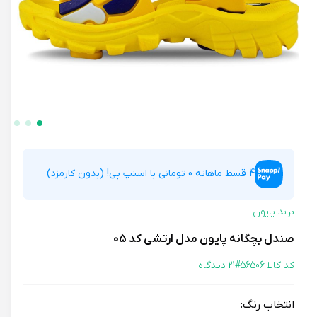
4 قسط ماهانه 0 تومانی با اسنپ پی! (بدون کارمزد)
برند پایون
صندل بچگانه پایون مدل ارتشی کد 05
کد کالا 56506#
21 دیدگاه
انتخاب رنگ: