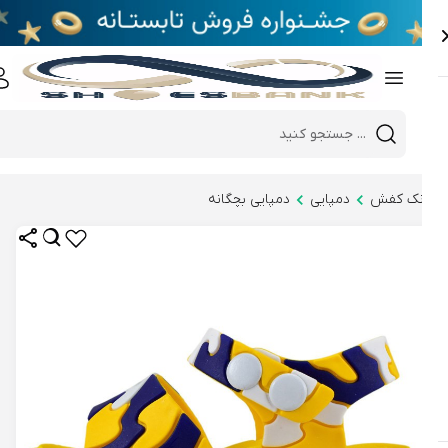
e
Close 
Mobile header search
Hi there!
نک کفش
دمپایی
دمپایی بچگانه