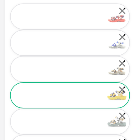
Color
✕
✕
✕
✕
✕