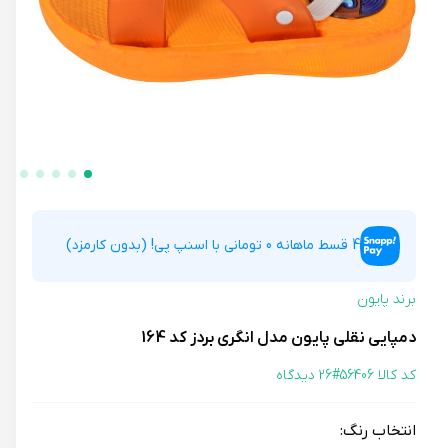
4 قسط ماهانه 0 تومانی با اسنپ پی! (بدون کارمزد)
برند پایون
دمپایی نقلی پایون مدل انگری بردز کد 164
کد کالا 56406#
26 دیدگاه
انتخاب رنگ: