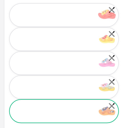
Color
✕
✕
✕
✕
✕