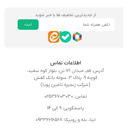
از جدیدترین تخفیف ها با خبر شوید
ثبت
ایمیل
اطلاعات تماس
آدرس: قم، میدان 72 تن، بلوار کوه سفید،
کوچه 9، پلاک 3، سوله بانک کفش
(شرکت زنجیره تامین پویا)
تماس: 02536703030
پاسخگویی: 9 الی 14
ایتا، بله و روبیکا: 09336616568