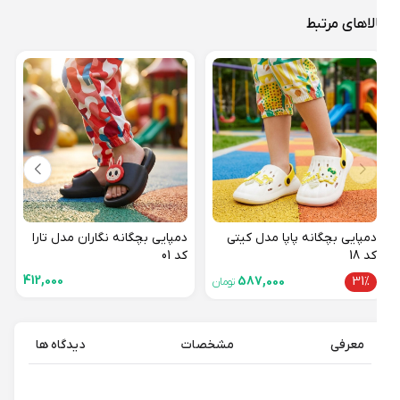
لاهای مرتبط
دمپا
کد 13
31%
دمپایی بچگانه پاپا مدل کیتی
دمپایی بچگانه نگاران مدل تارا
کد 18
کد 01
412,000
587,000
31%
تومان
معرفی
مشخصات
دیدگاه ها