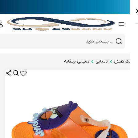
e
Close 
Mobile header search
Hi there!
نک کفش
دمپایی
دمپایی بچگانه