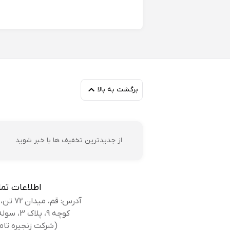
زه
خد
با
برگشت به بالا
فا
از جدیدترین تخفیف ها با خبر شوید
اص
اطلاعات تم
آدرس: قم، میدان 72 تن، بلوار کوه سفید،
کوچه 9، پلاک 3، سوله بانک کفش
(شرکت زنجیره تام