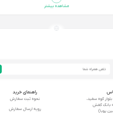
مشاهده بیشتر
را
این دمپایی در قم تولید شده و تگ انحصاری پلاستیکی داره، 
نگی
توجه به جزئیاته. پشتیبانی ۲۴ ساعته فروشگاه هم عالی بود.
رانی:
توصیه ای ندارم
خریدار
طمه نعیم
سایز 38 کمی تنگ بود، پیشنهاد میکنم قبل از خرید حت
ایمیل
ل:
کنید و یک سایز بزرگتر بگیرید.
پیشنهاد نمیکنم
خریدار
اس
راهنمای خرید
نحوه ثبت سفارش
رویه ارسال سفارش
ین پویا)