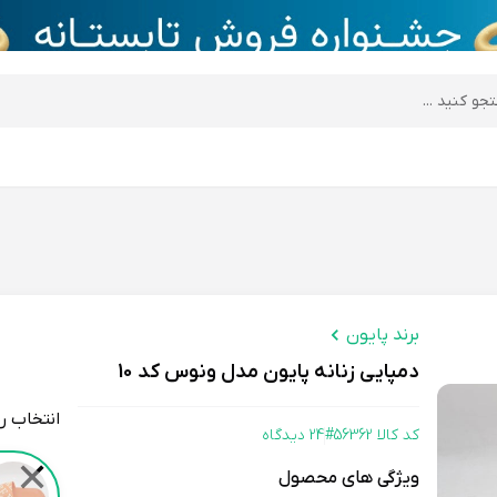
desktop header
برند پایون
دمپایی زنانه پایون مدل ونوس کد 10
انتخاب ر
کد کالا 56362#
24 دیدگاه
Color
✕
ویژگی های محصول