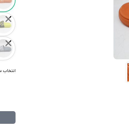
✕
✕
انتخاب س