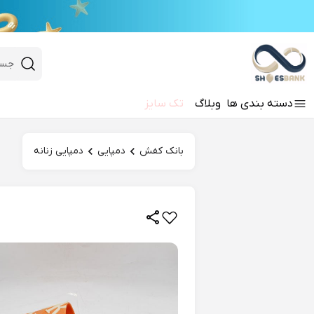
e
Close 
 search
دسته‌ بندی‌ ها
وبلاگ
تک سایز
Hi there!
بانک کفش
دمپایی
دمپایی زنانه