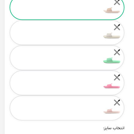
✕
✕
✕
✕
✕
انتخاب سایز: