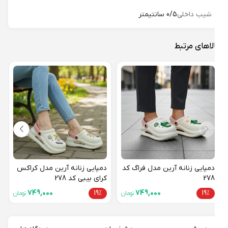
شیب داخلی
0/5 سانتیمتر
لاهای مرتبط
دمپا
144
19%
دمپایی زنانه آرین مدل فراگ کد
دمپایی زنانه آرین مدل کراکس
278
کرای بیبی کد 278
749,000
19%
749,000
19%
تومان
تومان