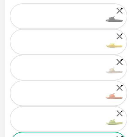
Color
✕
✕
✕
✕
✕