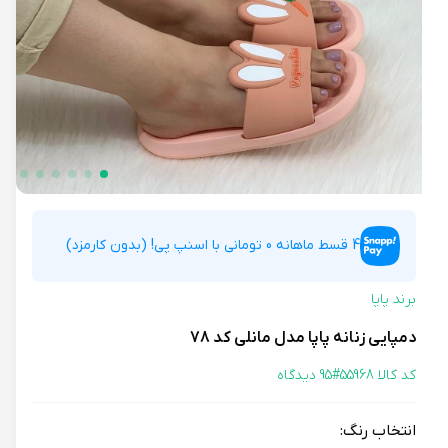
4 قسط ماهانه 0 تومانی با اسنپ پی! (بدون کارمزد)
برند پاپا
دمپایی زنانه پاپا مدل مانلی کد 78
کد کالا 55968#
95 دیدگاه
انتخاب رنگ: