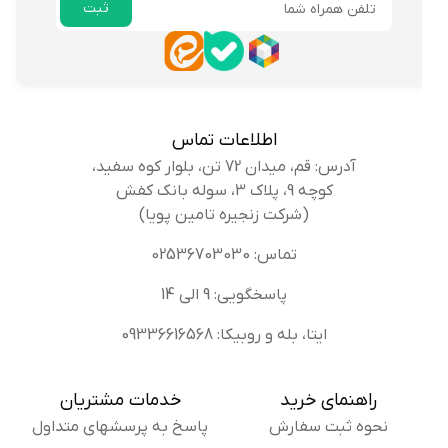
ثبت
ایمیل
اطلاعات تماس
آدرس: قم، میدان 72 تن، بلوار کوه سفید،
کوچه 9، پلاک 3، سوله بانک کفش
(شرکت زنجیره تامین پویا)
تماس: 02536703030
پاسخگویی: 9 الی 14
ایتا، بله و روبیکا: 09336616568
راهنمای خرید
خدمات مشتریان
نحوه ثبت سفارش
پاسخ به پرسشهای متداول