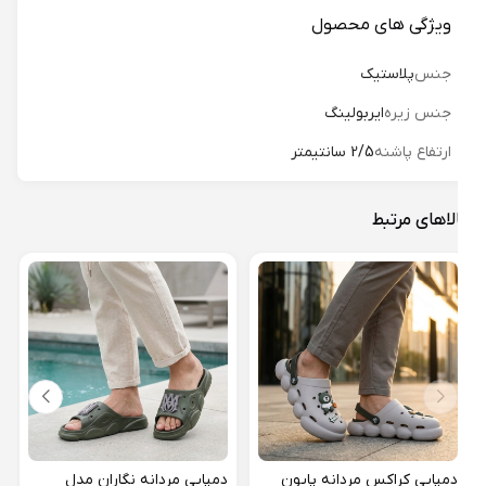
ویژگی های محصول
جنس
پلاستیک
جنس زیره
ایربولینگ
ارتفاع پاشنه
2/5 سانتیمتر
لاهای مرتبط
دمپا
شاهین
18%
دمپایی کراکس مردانه پایون
دمپایی مردانه نگاران مدل