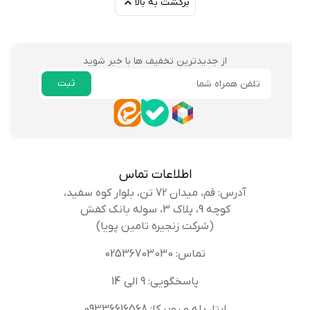
برگشت به بالا
از جدیدترین تخفیف ها با خبر شوید
ثبت
ایمیل
اطلاعات تماس
آدرس: قم، میدان 72 تن، بلوار کوه سفید،
کوچه 9، پلاک 3، سوله بانک کفش
(شرکت زنجیره تامین پویا)
تماس: 02536703030
پاسخگویی: 9 الی 14
ایتا، بله و روبیکا: 09336616568