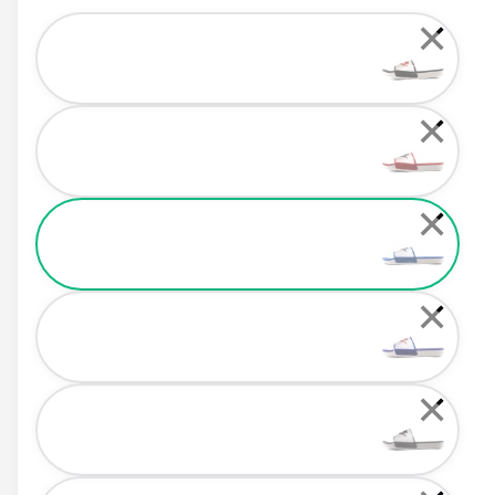
Color
✕
✕
✕
✕
✕