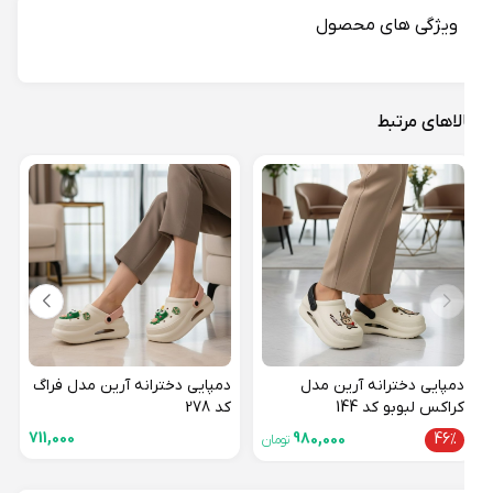
ویژگی های محصول
لاهای مرتبط
دمپا
کد 19
18%
دمپایی دخترانه آرین مدل
دمپایی دخترانه آرین مدل فراگ
کراکس لبوبو کد 144
کد 278
711,000
980,000
46%
تومان