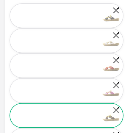
Color
✕
✕
✕
✕
✕