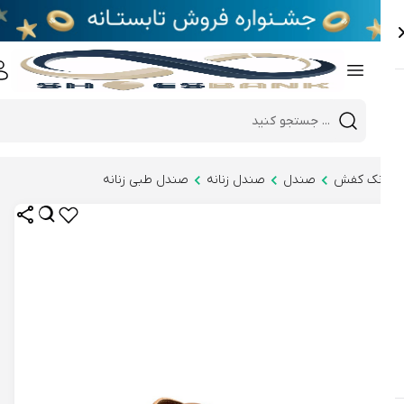
e
Close 
Mobile header search
Hi there!
نک کفش
صندل
صندل زنانه
صندل طبی زنانه