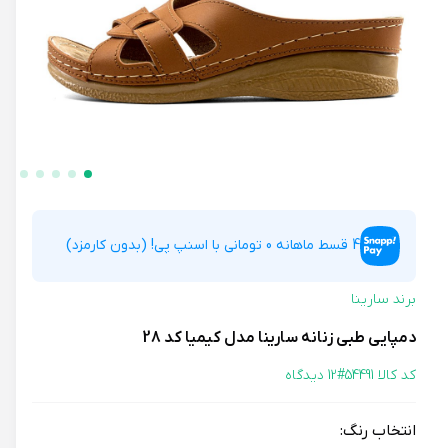
4 قسط ماهانه 0 تومانی با اسنپ پی! (بدون کارمزد)
برند سارینا
دمپایی طبی زنانه سارینا مدل کیمیا کد 28
کد کالا 54491#
12 دیدگاه
انتخاب رنگ: