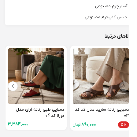
آستر
چرم مصنوعی
جنس کفی
چرم مصنوعی
لاهای مرتبط
دمپا
سیمر
18%
دمپایی زنانه سارینا مدل ثنا کد
دمپایی طبی زنانه آرای مدل
03
بورلا کد 04
3,384,000
890,000
51%
تومان