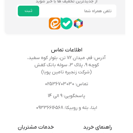
از جدیدترین تخفیف ها با خبر شوید
ثبت
ایمیل
اطلاعات تماس
آدرس: قم، میدان 72 تن، بلوار کوه سفید،
کوچه 9، پلاک 3، سوله بانک کفش
(شرکت زنجیره تامین پویا)
تماس: 02536703030
پاسخگویی: 9 الی 14
ایتا، بله و روبیکا: 09336616568
راهنمای خرید
خدمات مشتریان