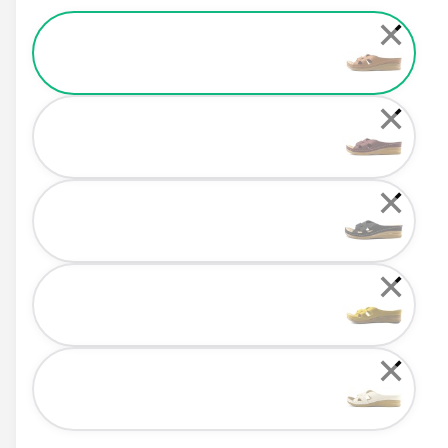
Color
✕
✕
✕
✕
✕