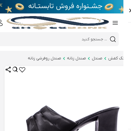
e
Close 
Mobile header search
Hi there!
نک کفش
صندل
صندل زنانه
صندل روفرشی زنانه