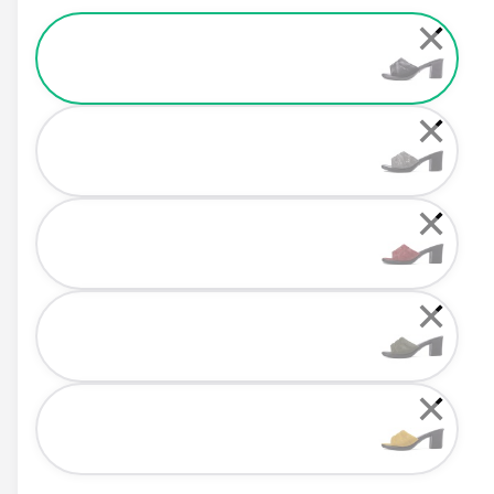
Color
✕
✕
✕
✕
✕