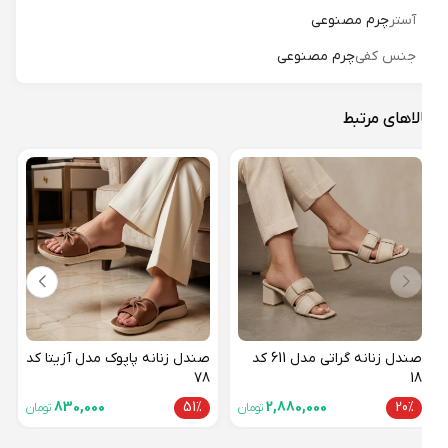
آستر
چرم مصنوعی
جنس کفی
چرم مصنوعی
لاهای مرتبط
صندل
13
51%
صندل زنانه گراتی مدل 611 کد
صندل زنانه پاپوک مدل آزیتا کد
78
18
830,000
51%
2,880,000
20%
تومان
تومان