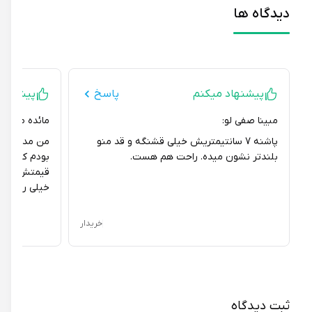
دیدگاه ها
پیشنهاد میکنم
پاسخ
پیشنهاد می
مبینا صفی لو:
مائده طاهریان:
پاشنه 7 سانتیمتریش خیلی قشنگه و قد منو
من مدتها دنبال 
بلندتر نشون میده. راحت هم هست.
بودم که هم جنس
قیمتش مناسب با
خیلی راضیم.
خریدار
ثبت دیدگاه