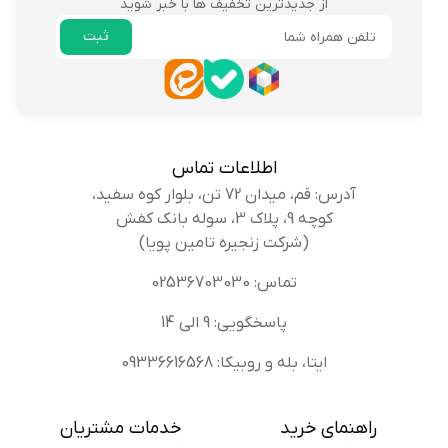
از جدیدترین تخفیف ها با خبر شوید
ثبت
ایمیل
اطلاعات تماس
آدرس: قم، میدان 72 تن، بلوار کوه سفید،
کوچه 9، پلاک 3، سوله بانک کفش
(شرکت زنجیره تامین پویا)
تماس: 02536703030
پاسخگویی: 9 الی 14
ایتا، بله و روبیکا: 09336616568
راهنمای خرید
خدمات مشتریان