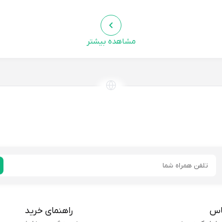
مشاهده بیشتر
یه کلاتی :
رنگش هم خیلی قشنگه.
توصیه ای ندارم
خریدار
هام
متاسفانه سایزی که من میخواستم موجود نبود. در ضمن، جن
بري:
میرفتم خوب نبود.
پیشنهاد نمیکنم
خریدار
ایمیل
اس
راهنمای خرید