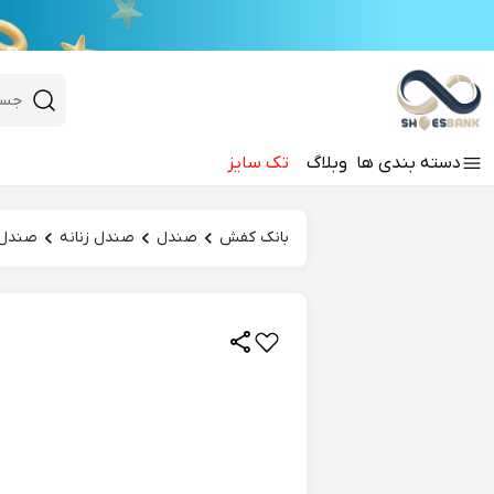
e
Close 
 search
دسته‌ بندی‌ ها
وبلاگ
تک سایز
Hi there!
بانک کفش
صندل
صندل زنانه
صندل 