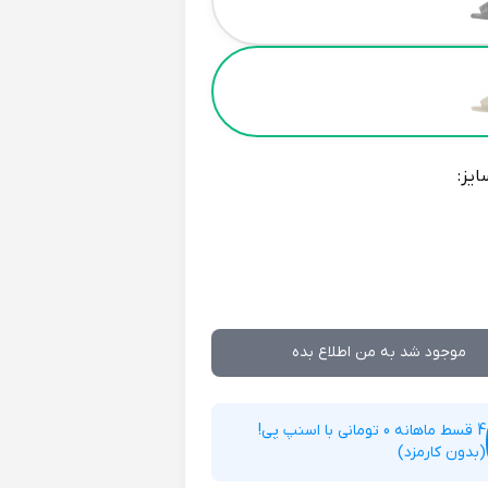
ایز:
موجود شد به من اطلاع بده
4 قسط ماهانه 0 تومانی با اسنپ پی!
(بدون کارمزد)