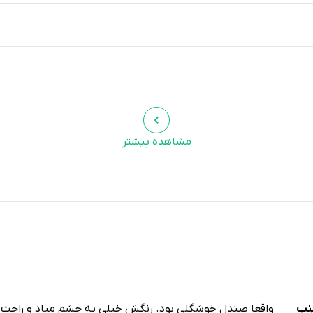
مشاهده بیشتر
نب
واقعا صندل خوشگلی بود. رنگش خیلی به چشم میاد و راح