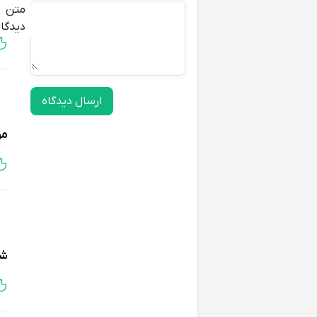
متن
عل
دیدگاه
ارسال دیدگاه
مر
شک