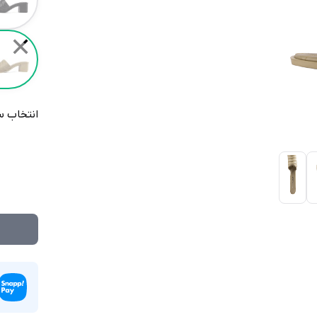
✕
انتخاب س