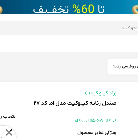
desktop header
روفرشی زنانه
برند کیتو کیت
صندل زنانه کیتوکیت مدل اما کد 27
انتخاب ر
کد کالا 53607#
9 دیدگاه
Color
✕
ویژگی های محصول