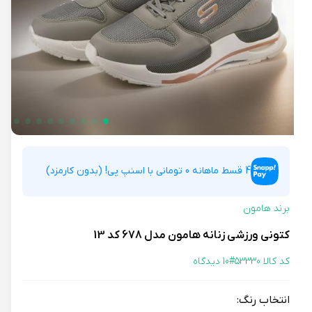
4 قسط ماهانه 0 تومانی با اسنپ پی! (بدون کارمزد)
برند هامون
کتونی ورزشی زنانه هامون مدل 678 کد 13
کد کالا 53330#
10 دیدگاه
انتخاب رنگ: