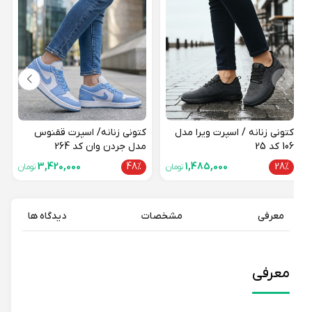
کتون
مدل ج
24%
کتونی زنانه / اسپرت ویرا مدل
کتونی زنانه/ اسپرت ققنوس
106 کد 25
مدل جردن وان کد 264
3,420,000
48%
1,485,000
28%
تومان
تومان
معرفی
مشخصات
دیدگاه ها
معرفی