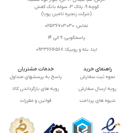
کوچه 9، پلاک 3، سوله بانک کفش
(شرکت زنجیره تامین پویا)
تماس: 02536703030
پاسخگویی: 9 الی 14
ایتا، بله و روبیکا: 09336616568
راهنمای خرید
خدمات مشتریان
نحوه ثبت سفارش
پاسخ به پرسشهای متداول
رویه ارسال سفارش
رویه های بازگرداندن کالا
شیوه های پرداخت
قوانین و مقررات