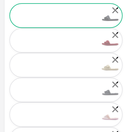
Color
✕
✕
✕
✕
✕