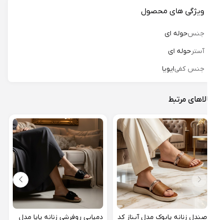
ویژگی های محصول
جنس
حوله ای
آستر
حوله ای
جنس کفی
ایویا
لاهای مرتبط
صندل
15
صندل زنانه پاپوک مدل آیناز کد
دمپایی روفرشی زنانه پاپا مدل