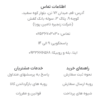
اطلاعات تماس
آدرس: قم، میدان 72 تن، بلوار کوه سفید،
کوچه 9، پلاک 3، سوله بانک کفش
(شرکت زنجیره تامین پویا)
تماس: 02536703030
پاسخگویی: 9 الی 14
ایتا، بله و روبیکا: 09336616568
راهنمای خرید
خدمات مشتریان
نحوه ثبت سفارش
پاسخ به پرسشهای متداول
رویه ارسال سفارش
رویه های بازگرداندن کالا
شیوه های پرداخت
قوانین و مقررات