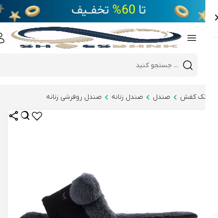
e
Close 
Mobile header search
Hi there!
نک کفش
صندل
صندل زنانه
صندل روفرشی زنانه