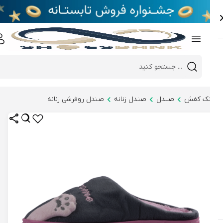
e
Close 
Mobile header search
Hi there!
نک کفش
صندل
صندل زنانه
صندل روفرشی زنانه