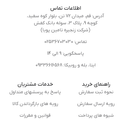
اطلاعات تماس
آدرس: قم، میدان 72 تن، بلوار کوه سفید،
کوچه 9، پلاک 3، سوله بانک کفش
(شرکت زنجیره تامین پویا)
تماس: 02536703030
پاسخگویی: 9 الی 14
ایتا، بله و روبیکا: 09336616568
راهنمای خرید
خدمات مشتریان
نحوه ثبت سفارش
پاسخ به پرسشهای متداول
رویه ارسال سفارش
رویه های بازگرداندن کالا
شیوه های پرداخت
قوانین و مقررات