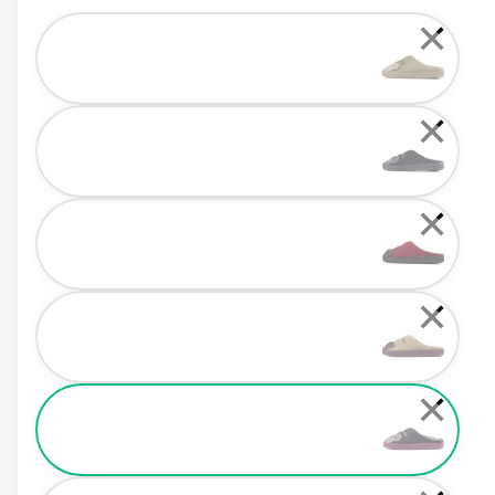
Color
✕
✕
✕
✕
✕