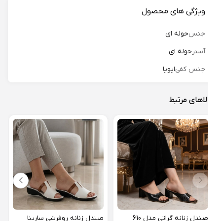
ویژگی های محصول
جنس
حوله ای
آستر
حوله ای
جنس کفی
ایویا
لاهای مرتبط
دمپا
شهبان
15%
صندل زنانه گراتی مدل 610
صندل زنانه روفرشی سارینا