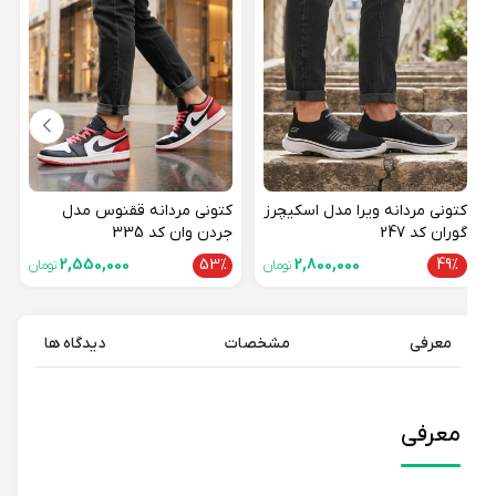
کتون
01
28%
کتونی مردانه ویرا مدل اسکیچرز
کتونی مردانه ققنوس مدل
گوران کد 247
جردن وان کد 335
2,550,000
53%
2,800,000
49%
تومان
تومان
معرفی
مشخصات
دیدگاه ها
معرفی