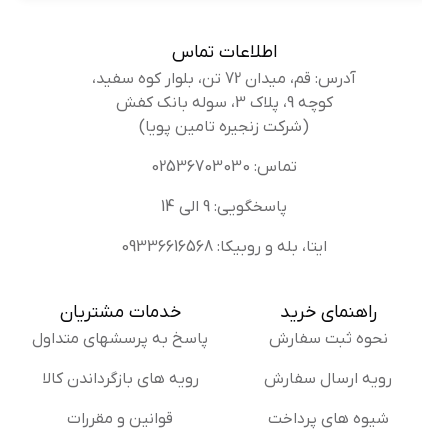
اطلاعات تماس
آدرس: قم، میدان 72 تن، بلوار کوه سفید،
کوچه 9، پلاک 3، سوله بانک کفش
(شرکت زنجیره تامین پویا)
تماس: 02536703030
پاسخگویی: 9 الی 14
ایتا، بله و روبیکا: 09336616568
راهنمای خرید
خدمات مشتریان
نحوه ثبت سفارش
پاسخ به پرسشهای متداول
رویه ارسال سفارش
رویه های بازگرداندن کالا
شیوه های پرداخت
قوانین و مقررات