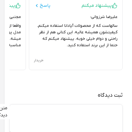
پیشنهاد میکنم
پاسخ
پیشنهاد می
علیرضا شرزوانی:
مجتبی قاسمی معا
سالهاست که از محصولات آپادانا استفاده میکنم.
واقعا از خریدم ر
کیفیتشون همیشه عالیه. این کتانی هم از نظر
مدل پورشه عالیه
راحتی و دوام خیلی خوبه. پیشنهاد میکنم که
میشه. قیمتش ه
حتما از این برند استفاده کنید.
مناسبه. پیشنهاد 
خریدار
ثبت دیدگاه
متن
دیدگاه