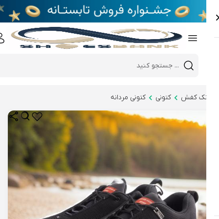
e
Close 
Mobile header search
Hi there!
نک کفش
کتونی
کتونی مردانه