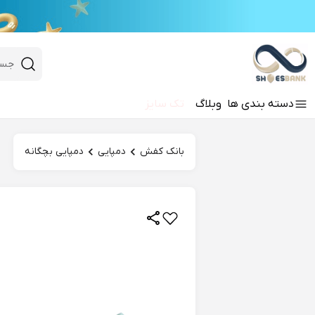
e
Close 
 search
دسته‌ بندی‌ ها
وبلاگ
تک سایز
Hi there!
بانک کفش
دمپایی
دمپایی بچگانه