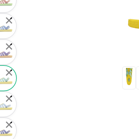
✕
✕
✕
✕
✕