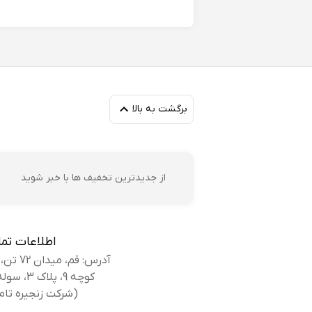
کا
برگشت به بالا
از جدیدترین تخفیف ها با خبر شوید
مح
اطلاعات تم
زا
آدرس: قم، میدان 72 تن، بلوار کوه سفید،
کوچه 9، پلاک 3، سوله بانک کفش
(شرکت زنجیره تام