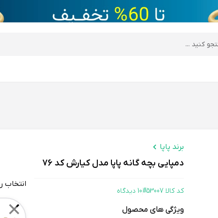
desktop header
برند پاپا
دمپایی بچه گانه پاپا مدل کیارش کد 76
انتخاب ر
کد کالا 53007#
10 دیدگاه
Color
✕
ویژگی های محصول