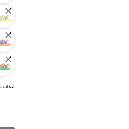
✕
✕
✕
انتخاب س