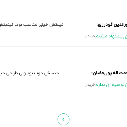
رالدین گودرزی:
قیمتش خیلی مناسب بود. کیفیتش 
پیشنهاد میکنم
خریدار
مت اله پوررمضان:
جنسش خوب بود ولی طراحی خیل
توصیه ای ندارم
خریدار
گس مهدوی نیا:
دمپایی معمولی بود. انتظار کیفیت با