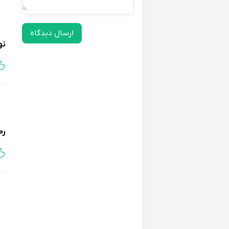
ارسال دیدگاه
نو
رح
نر