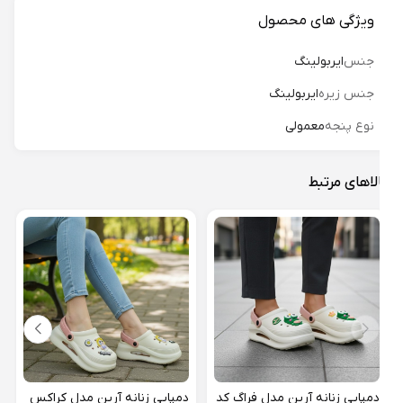
ویژگی های محصول
جنس
ایربولینگ
جنس زیره
ایربولینگ
نوع پنجه
معمولی
لاهای مرتبط
دمپا
کرای 
19%
دمپایی زنانه آرین مدل فراگ کد
دمپایی زنانه آرین مدل کراکس