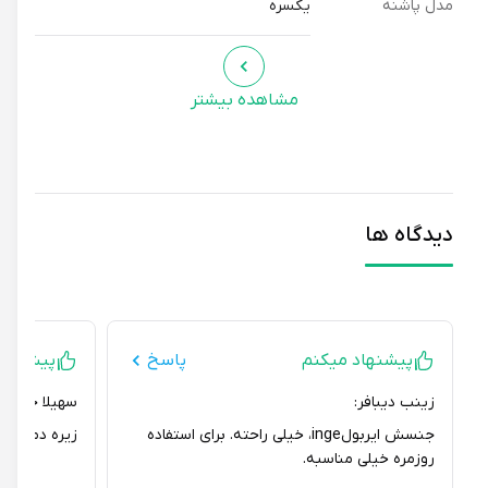
مدل پاشنه
یکسره
مشاهده بیشتر
دیدگاه ها
پیشنهاد میکنم
پاسخ
پیشنهاد نمی
زینب دیبافر:
سهیلا حیدری:
جنسش ایربولinge، خیلی راحته. برای استفاده
زیره دمپایی یه ک
روزمره خیلی مناسبه.