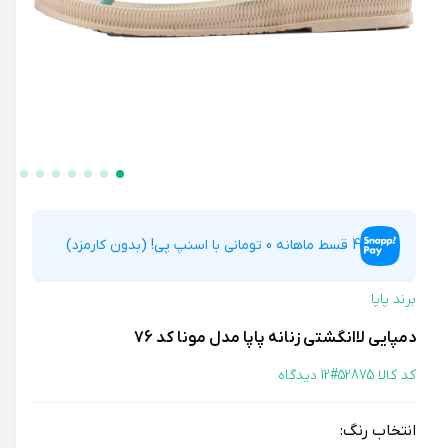
4 قسط ماهانه 0 تومانی با اسنپ پی! (بدون کارمزد)
برند پاپا
دمپایی لاانگشتی زنانه پاپا مدل مونا کد 76
کد کالا 52875#
12 دیدگاه
انتخاب رنگ: