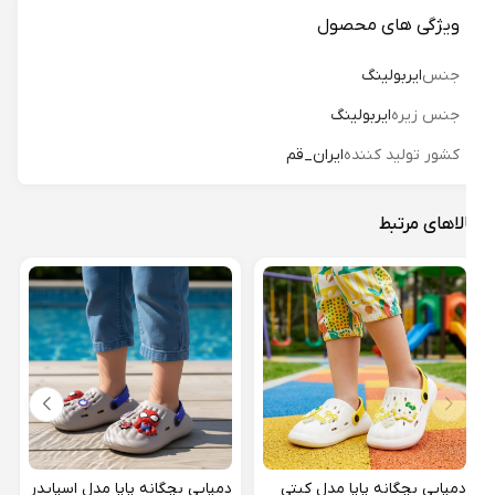
ویژگی های محصول
جنس
ایربولینگ
جنس زیره
ایربولینگ
کشور تولید کننده
ایران_قم
لاهای مرتبط
دمپا
کد 02
15%
دمپایی بچگانه پاپا مدل کیتی
دمپایی بچگانه پاپا مدل اسپایدر