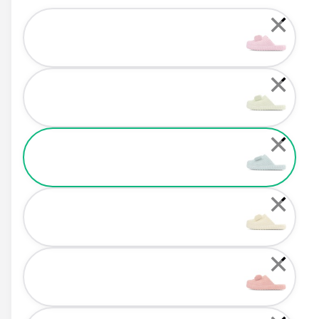
Color
✕
✕
✕
✕
✕