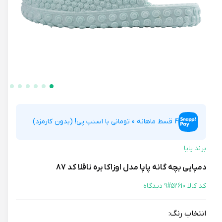
4 قسط ماهانه 0 تومانی با اسنپ پی! (بدون کارمزد)
برند پاپا
دمپایی بچه گانه پاپا مدل اوزاکا بره ناقلا کد 87
کد کالا 52610#
9 دیدگاه
انتخاب رنگ: