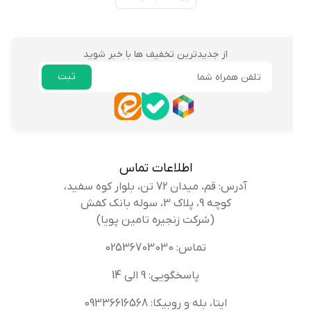
از جدیدترین تخفیف ها با خبر شوید
ثبت
ایمیل
اطلاعات تماس
آدرس: قم، میدان 72 تن، بلوار کوه سفید،
کوچه 9، پلاک 3، سوله بانک کفش
(شرکت زنجیره تامین پویا)
تماس: 02536703030
پاسخگویی: 9 الی 14
ایتا، بله و روبیکا: 09336616568