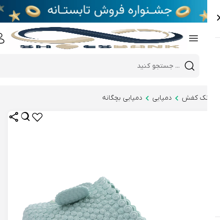
e
Close 
Mobile header search
Hi there!
نک کفش
دمپایی
دمپایی بچگانه