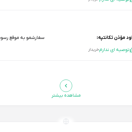
ود مؤذن تکانتپه:
سفارشمو به موقع رسون
توصیه ای ندارم
خریدار
دق ساکی:
رنگ دمپایی که تو عکس بود با رنگ دمپایی که برام 
مشاهده بیشتر
توصیه ای ندارم
خریدار