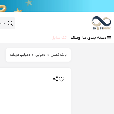
e
Close 
 search
دسته‌ بندی‌ ها
وبلاگ
تک سایز
Hi there!
بانک کفش
دمپایی
دمپایی مردانه