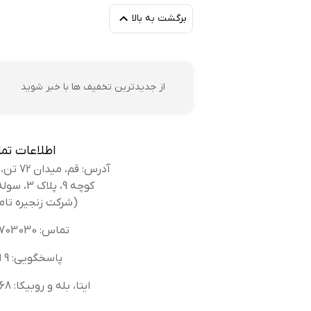
مه
برگشت به بالا
از جدیدترین تخفیف ها با خبر شوید
مج
اطلاعات تم
آدرس: قم، میدان 72 تن، بلوار کوه سفید،
کوچه 9، پلاک 3، سوله بانک کفش
(شرکت زنجیره تام
تماس: 02536703030
ح
پاسخگویی: 9 الی 14
جل
ایتا، بله و روبیکا: 09336616568