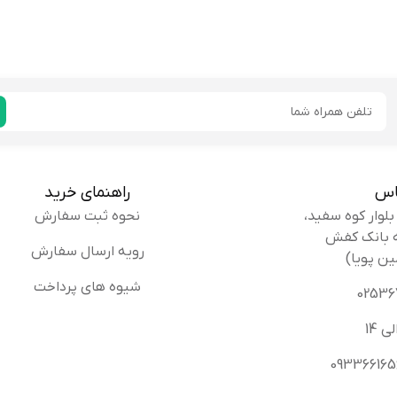
دی یار نوروزی:
دمپایی ganz خوب بود. راضی بودم.
توصیه ای ندارم
خریدار
ایمیل
تبی بهرام پور:
سفارشمو خیلی سریع رسوندن. خیلی
اس
راهنمای خرید
توصیه ای ندارم
خریدار
نحوه ثبت سفارش
رویه ارسال سفارش
ین پویا)
شیوه های پرداخت
سن
واقعا دمپایی خوبی بود. جنسش خیلی خوب و محکم بود. راحت ب
الی:
رنگشم خیلی قشنگ بود.
توصیه ای ندارم
خریدار