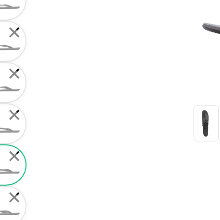
✕
✕
✕
✕
✕