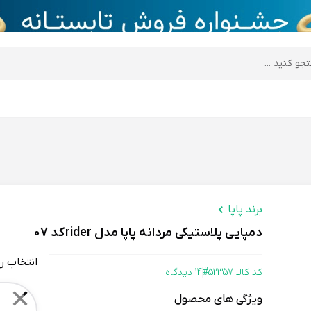
desktop header
برند پاپا
دمپایی پلاستیکی مردانه پاپا مدل rider کد 07
انتخاب ر
کد کالا 52357#
14 دیدگاه
Color
✕
ویژگی های محصول