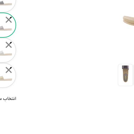
✕
✕
✕
انتخاب س