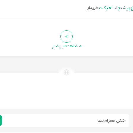
پیشنهاد نمیکنم
خریدار
مشاهده بیشتر
طمه مختاری خوزانی:
خریدم رو خیلی دوست دارم. راحت و خوشگل
پیشنهاد میکنم
خریدار
رآیین بهپور:
خیلی نرم و لطیف بود. انگار روی ابر راه میری. برا
پیشنهاد میکنم
خریدار
ایمیل