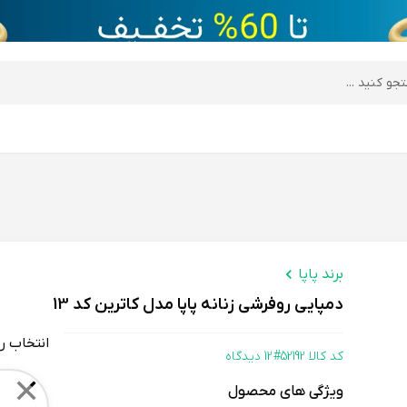
desktop header
برند پاپا
دمپایی روفرشی زنانه پاپا مدل کاترین کد 13
انتخاب ر
کد کالا 52192#
12 دیدگاه
Color
✕
ویژگی های محصول