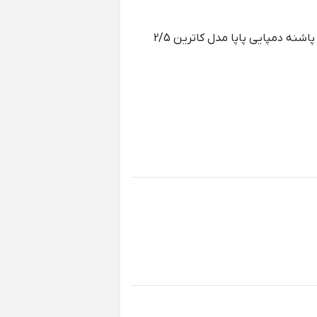
این محصول از جنس ایربولینگ است و مناسب برای استفاده در منزل، سرویس بهداشتی و استخر است. ارتفاع پاشنه دمپایی پاپا مدل کاترین 2/5