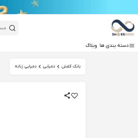
e
Close 
 search
دسته‌ بندی‌ ها
وبلاگ
تک سایز
Hi there!
بانک کفش
دمپایی
دمپایی زنانه