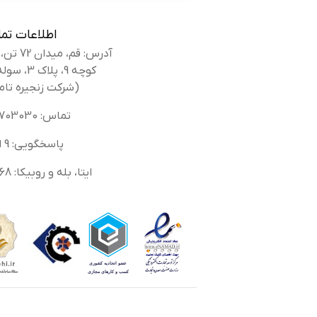
اطلاعات تم
زه
آدرس: قم، میدان 72 تن، بلوار کوه سفید،
شه
کوچه 9، پلاک 3، سوله بانک کفش
(شرکت زنجیره تام
تماس: 02536703030
پاسخگویی: 9 الی 14
ایتا، بله و روبیکا: 09336616568
نگ
خر
ال