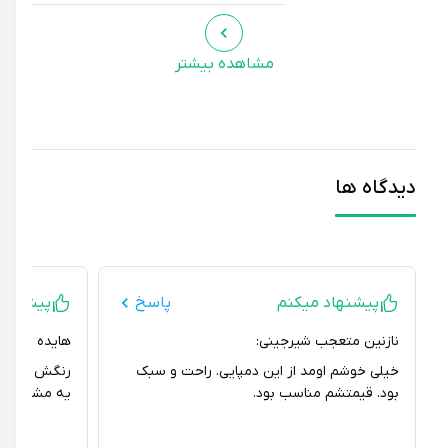
مشاهده بیشتر
دیدگاه ها
پیشنهاد میکنم
پاسخ
پیشنهاد نمی
نازنین متعجب شیرجینی:
هایده محمدحسن پ
خیلی خوشم اومد از این دمپایی. راحت و سبک
رنگش با عکس سا
بود. قیمتشم مناسب بود.
یه مشکی پررنگ ت