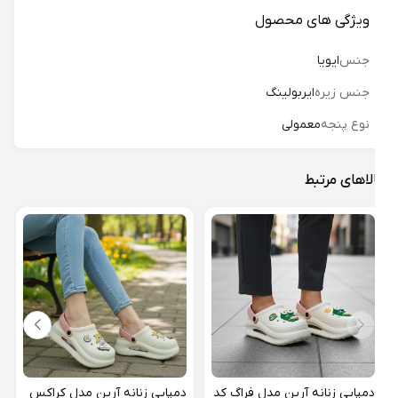
ویژگی های محصول
جنس
ایویا
جنس زیره
ایربولینگ
نوع پنجه
معمولی
لاهای مرتبط
دمپا
لبوبو 
46%
دمپایی زنانه آرین مدل فراگ کد
دمپایی زنانه آرین مدل کراکس