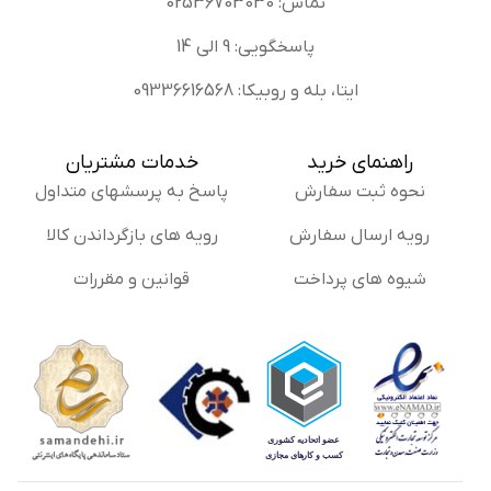
تماس: 02536703030
پاسخگویی: 9 الی 14
ایتا، بله و روبیکا: 09336616568
راهنمای خرید
خدمات مشتریان
نحوه ثبت سفارش
پاسخ به پرسشهای متداول
رویه ارسال سفارش
رویه های بازگرداندن کالا
شیوه های پرداخت
قوانین و مقررات