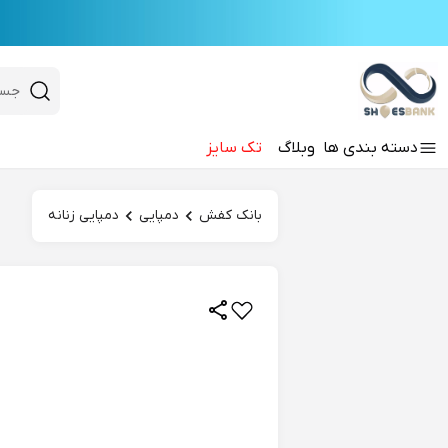
e
Close 
 search
دسته‌ بندی‌ ها
وبلاگ
تک سایز
Hi there!
بانک کفش
دمپایی
دمپایی زنانه