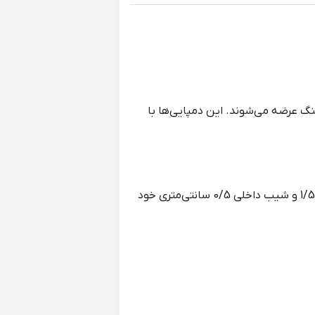
‌هایی هستند که با جنس‌هایی همچون PU، PVC و ایویا و ایربولینگ عرضه می‌شوند. این دمپایی‌ها با
دمپایی زنانه نرم کد 11 با رنگ صورتی، دارای جنس ایربولینگ، با وزنی سبک و نرم می‌باشد. این دمپایی با ارتفاع 1/5 و شیب داخلی 0/5 سانتی‌متری خود