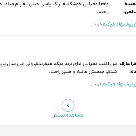
یده
واقعا دمپایی خوشگلیه. رنگ یاسی خیلی به پام میاد. 
لحی:
راحته.
پیشنهاد میکنم
خریدار
را عارف
من اغلب دمپایی های برند دیگه میخریدم، ولی این مدل پاپا
ده:
شدم. جنسش عالیه و خیلی راحت.
پیشنهاد میکنم
خریدار
مشاهده بیشتر
له مصطفی زاده
برای تابستون دمپایی خیلی خوبی بود. جنسش نرم
راهیمی:
یاسی هم خیلی قشنگه.