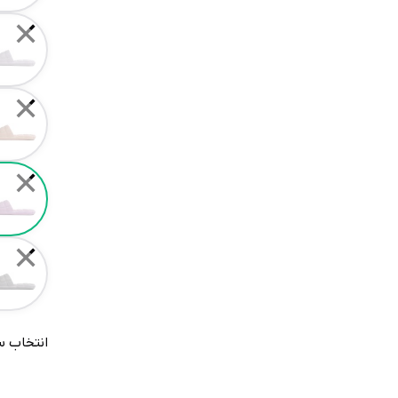
✕
✕
✕
✕
انتخاب س