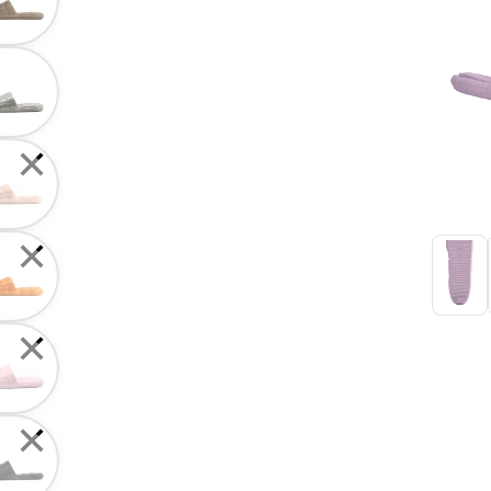
✕
✕
✕
✕