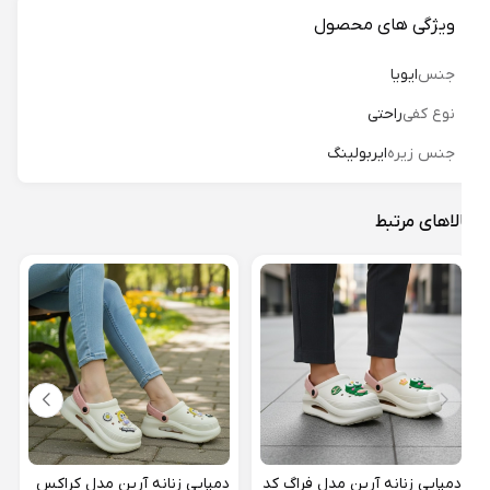
ویژگی های محصول
جنس
ایویا
نوع کفی
راحتی
جنس زیره
ایربولینگ
لاهای مرتبط
دمپا
کرای 
19%
دمپایی زنانه آرین مدل فراگ کد
دمپایی زنانه آرین مدل کراکس