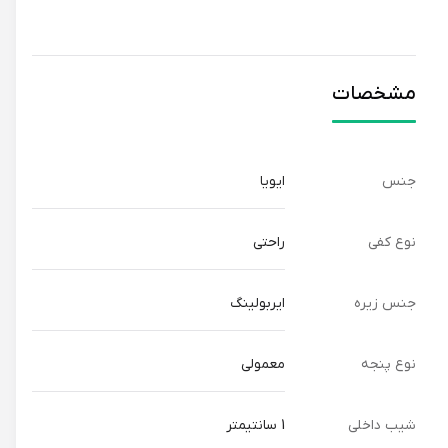
مشخصات
جنس
ایویا
نوع کفی
راحتی
جنس زیره
ایربولینگ
نوع پنجه
معمولی
شیب داخلی
1 سانتیمتر