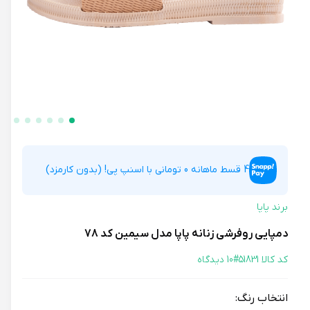
4 قسط ماهانه 0 تومانی با اسنپ پی! (بدون کارمزد)
برند پاپا
دمپایی روفرشی زنانه پاپا مدل سیمین کد 78
کد کالا 51831#
10 دیدگاه
انتخاب رنگ: