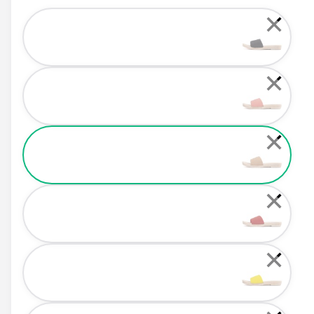
Color
✕
✕
✕
✕
✕