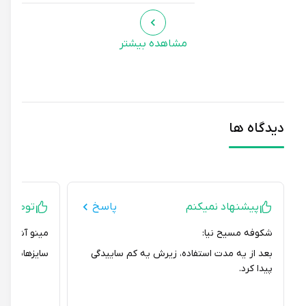
مشاهده بیشتر
دیدگاه ها
پیشنهاد نمیکنم
پاسخ
توصیه ای ند
شکوفه مسیح نیا:
مینو آشناگر:
بعد از یه مدت استفاده، زیرش یه کم ساییدگی
سایزهاش هم معموله. من 38 خر
پیدا کرد.