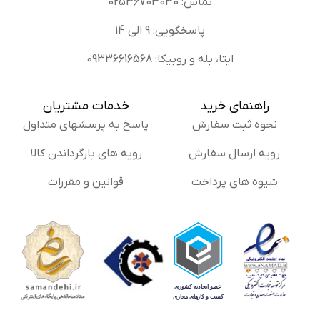
تماس: 02536703030
پاسخگویی: 9 الی 14
ایتا، بله و روبیکا: 09336616568
راهنمای خرید
خدمات مشتریان
نحوه ثبت سفارش
پاسخ به پرسشهای متداول
رویه ارسال سفارش
رویه های بازگرداندن کالا
شیوه های پرداخت
قوانین و مقررات