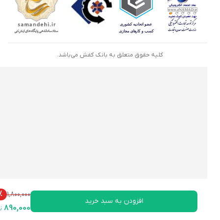
کلیه حقوق متعلق به بانک کفش می‌باشد.
51%
1,800,000
افزودن به سبد خرید
890,000
تومان