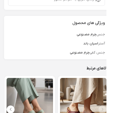
ویژگی های محصول
جنس
چرم مصنوعی
آستر
اسپان باند
جنس کفی
چرم مصنوعی
لاهای مرتبط
دمپا
کد 63