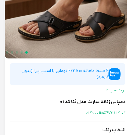
4 قسط ماهانه 222,500 تومانی با اسنپ پی! (بدون
کارمزد)
برند سارینا
دمپایی زنانه سارینا مدل ثنا کد 01
کد کالا 51472#
11 دیدگاه
انتخاب رنگ: