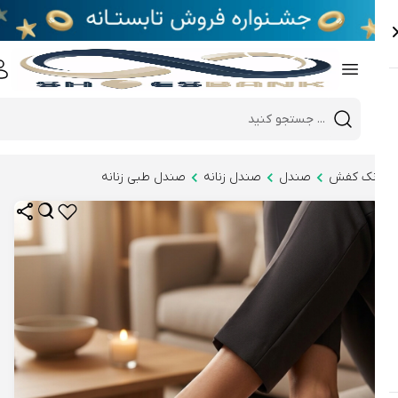
e
Close 
Mobile header search
Hi there!
نک کفش
صندل
صندل زنانه
صندل طبی زنانه