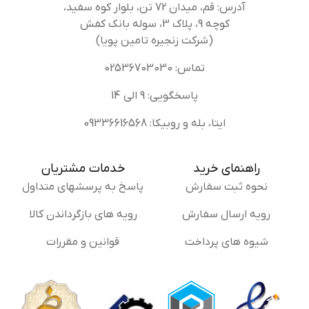
آدرس: قم، میدان 72 تن، بلوار کوه سفید،
کوچه 9، پلاک 3، سوله بانک کفش
(شرکت زنجیره تامین پویا)
تماس: 02536703030
پاسخگویی: 9 الی 14
ایتا، بله و روبیکا: 09336616568
راهنمای خرید
خدمات مشتریان
نحوه ثبت سفارش
پاسخ به پرسشهای متداول
رویه ارسال سفارش
رویه های بازگرداندن کالا
شیوه های پرداخت
قوانین و مقررات