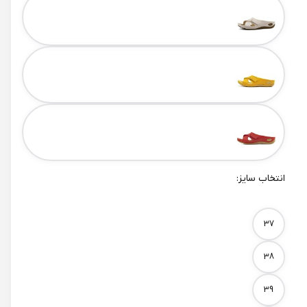
انتخاب سایز:
Size
37
38
39