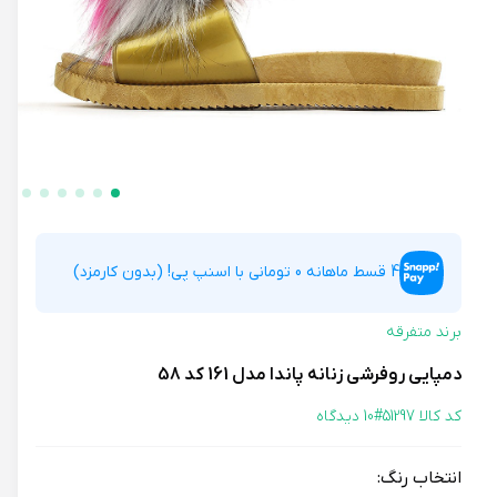
4 قسط ماهانه 0 تومانی با اسنپ پی! (بدون کارمزد)
برند متفرقه
دمپایی روفرشی زنانه پاندا مدل 161 کد 58
کد کالا 51297#
10 دیدگاه
انتخاب رنگ: