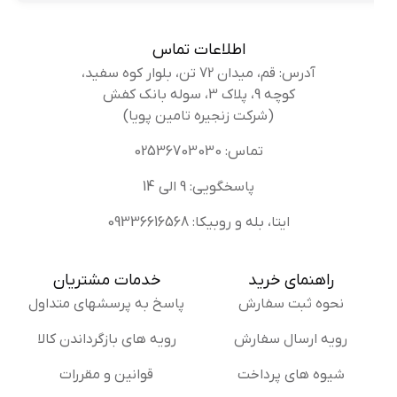
اطلاعات تماس
آدرس: قم، میدان 72 تن، بلوار کوه سفید،
کوچه 9، پلاک 3، سوله بانک کفش
(شرکت زنجیره تامین پویا)
تماس: 02536703030
پاسخگویی: 9 الی 14
ایتا، بله و روبیکا: 09336616568
راهنمای خرید
خدمات مشتریان
نحوه ثبت سفارش
پاسخ به پرسشهای متداول
رویه ارسال سفارش
رویه های بازگرداندن کالا
شیوه های پرداخت
قوانین و مقررات