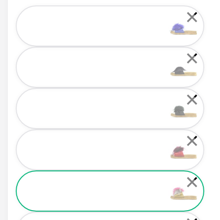
Color
✕
✕
✕
✕
✕