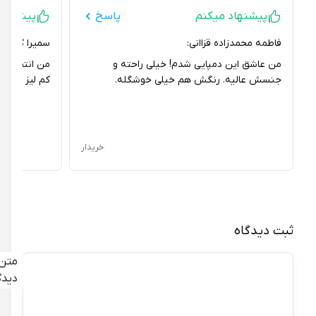
پیشنهاد میکنم
پاسخ
پیشنهاد نمی
فاطمه محمدزاده قزاانی:
سمیرا گل محمدی
من عاشق این دمپایی شدم! خیلی راحته و
من انتظار داشتم
جنسش عالیه. رنگش هم خیلی خوشگله.
کم لیز بود و انتظ
خریدار
ثبت دیدگاه
متن
دیدگاه