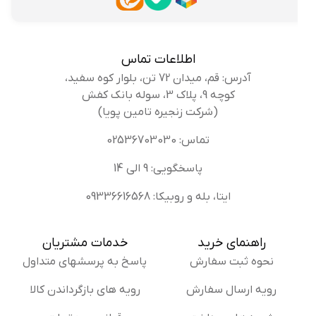
اطلاعات تماس
آدرس: قم، میدان 72 تن، بلوار کوه سفید،
کوچه 9، پلاک 3، سوله بانک کفش
(شرکت زنجیره تامین پویا)
تماس: 02536703030
پاسخگویی: 9 الی 14
ایتا، بله و روبیکا: 09336616568
راهنمای خرید
خدمات مشتریان
نحوه ثبت سفارش
پاسخ به پرسشهای متداول
رویه ارسال سفارش
رویه های بازگرداندن کالا