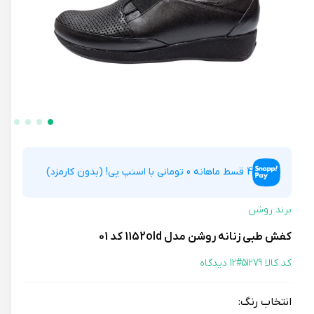
4 قسط ماهانه 0 تومانی با اسنپ پی! (بدون کارمزد)
برند روشن
کفش طبی زنانه روشن مدل 1152old کد 01
کد کالا 51279#
12 دیدگاه
انتخاب رنگ: