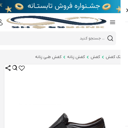
e
Close 
Mobile header search
Hi there!
نک کفش
کفش
کفش زنانه
کفش طبی زنانه