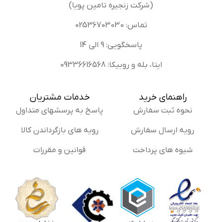
(شرکت زنجیره تامین پویا)
تماس: 02536703030
پاسخگویی: 9 الی 14
ایتا، بله و روبیکا: 09336616568
راهنمای خرید
خدمات مشتریان
نحوه ثبت سفارش
پاسخ به پرسشهای متداول
رویه ارسال سفارش
رویه های بازگرداندن کالا
شیوه های پرداخت
قوانین و مقررات