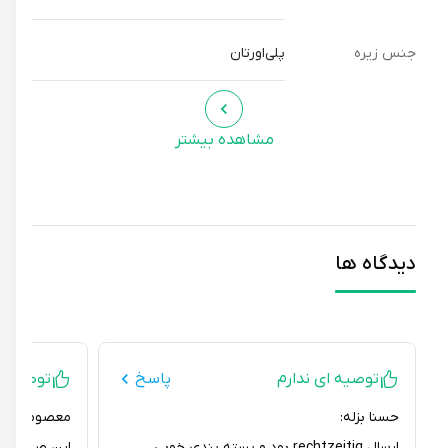
جنس زیره
پلی‌اورتان
مشاهده بیشتر
دیدگاه ها
توصیه ای ندارم
پاسخ
توصیه ای ند
حسنا بزله:
معصومه نخعی:
ارسال rechtzeitig بود و بسته بندی خوبی
این صندل برای ف