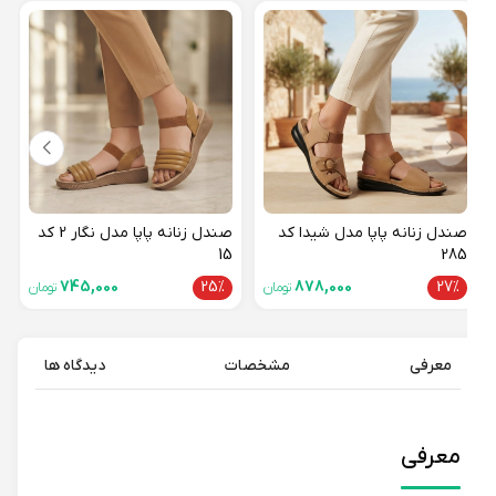
صندل
134 کد 27
15%
صندل زنانه پاپا مدل شیدا کد
صندل زنانه پاپا مدل نگار 2 کد
15
285
745,000
25%
878,000
27%
تومان
تومان
معرفی
مشخصات
دیدگاه ها
معرفی