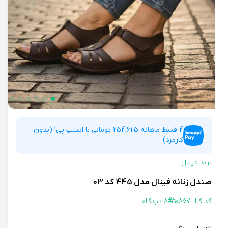
4 قسط ماهانه 254,625 تومانی با اسنپ پی! (بدون
کارمزد)
برند فینال
صندل زنانه فینال مدل 445 کد 03
کد کالا 50857#
8 دیدگاه