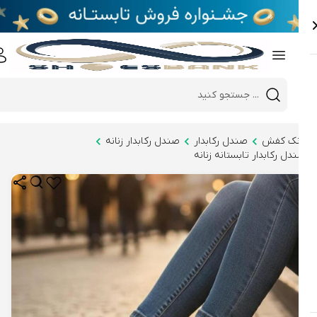
e
Close 
Mobile header search
Hi there!
نک کفش
صندل رکابدار
صندل رکابدار زنانه
دل رکابدار تابستانه زنانه