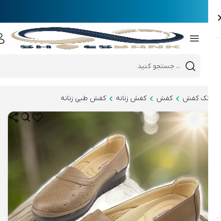
e
Close 
Mobile header search
Hi there!
نک کفش
کفش
کفش زنانه
کفش طبی زنانه