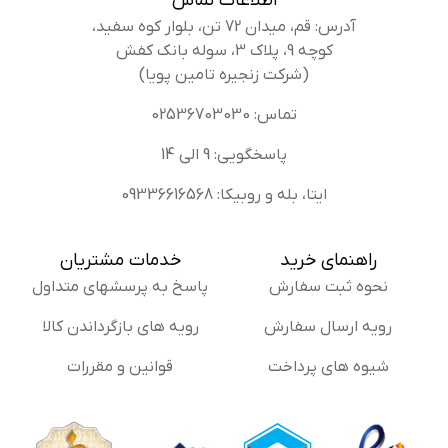
اطلاعات تماس
آدرس: قم، میدان 72 تن، بلوار کوه سفید،
کوچه 9، پلاک 3، سوله بانک کفش
(شرکت زنجیره تامین پویا)
تماس: 02536703030
پاسخگویی: 9 الی 14
ایتا، بله و روبیکا: 09336616568
راهنمای خرید
خدمات مشتریان
نحوه ثبت سفارش
پاسخ به پرسشهای متداول
رویه ارسال سفارش
رویه های بازگرداندن کالا
شیوه های پرداخت
قوانین و مقررات