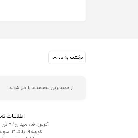
مه
زا
برگشت به بالا
زه
پو
از جدیدترین تخفیف ها با خبر شوید
اطلاعات تم
آدرس: قم، میدان 72 تن، بلوار کوه سفید،
کوچه 9، پلاک 3، سوله بانک کفش