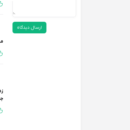
ارسال دیدگاه
مه
زه
جع