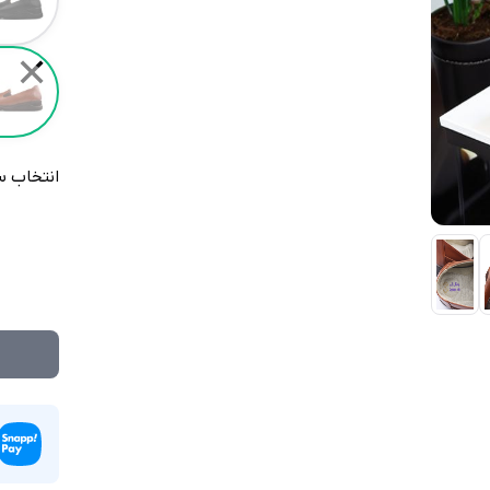
✕
انتخاب س