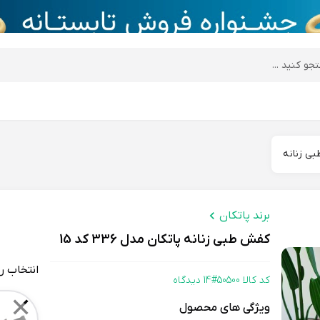
desktop header
ی زنانه
برند پاتکان
کفش طبی زنانه پاتکان مدل 336 کد 15
انتخاب ر
کد کالا 50500#
14 دیدگاه
Color
✕
ویژگی های محصول