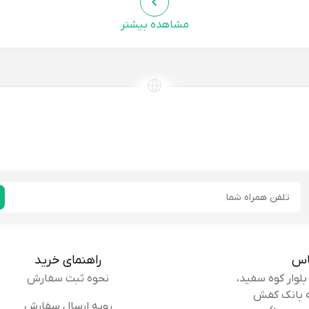
مشاهده بیشتر
سا والی
من برای مادرم این کفش رو خریدم و خیلی خوشش اومد.
ده:
جنسشم عالیه.
توصیه ای ندارم
خریدار
ور ملوح
کفش خیلی خوشگله و باکیفیت. رنگ عسلیش خیلی خاصه. 
ر:
ممنون که اینقدر سریع ارسال کرد.
ایمیل
توصیه ای ندارم
خریدار
اس
راهنمای خرید
نحوه ثبت سفارش
رویه ارسال سفارش