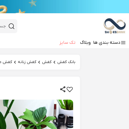
e
Close 
 search
دسته‌ بندی‌ ها
وبلاگ
تک سایز
Hi there!
بانک کفش
کفش
کفش زنانه
کفش طب