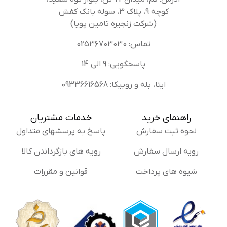
کوچه 9، پلاک 3، سوله بانک کفش
(شرکت زنجیره تامین پویا)
تماس: 02536703030
پاسخگویی: 9 الی 14
ایتا، بله و روبیکا: 09336616568
راهنمای خرید
خدمات مشتریان
نحوه ثبت سفارش
پاسخ به پرسشهای متداول
رویه ارسال سفارش
رویه های بازگرداندن کالا
شیوه های پرداخت
قوانین و مقررات