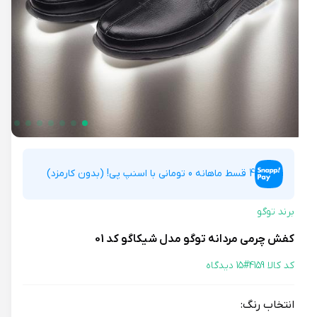
4 قسط ماهانه 0 تومانی با اسنپ پی! (بدون کارمزد)
برند توگو
کفش چرمی مردانه توگو مدل شیکاگو کد 01
کد کالا 4159#
15 دیدگاه
انتخاب رنگ: