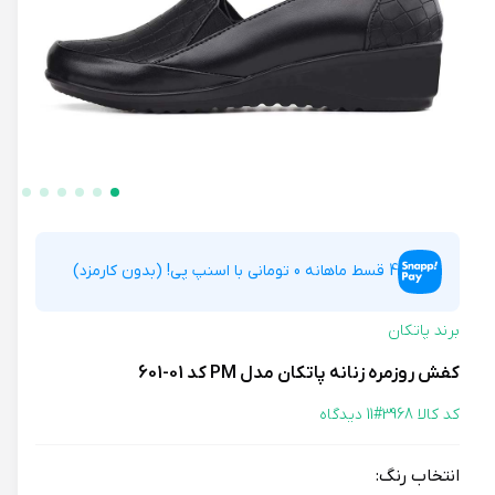
4 قسط ماهانه 0 تومانی با اسنپ پی! (بدون کارمزد)
برند پاتکان
کفش روزمره زنانه پاتکان مدل PM کد 01-601
کد کالا 3968#
11 دیدگاه
انتخاب رنگ: