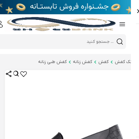
e
Close 
Mobile header search
Hi there!
نک کفش
کفش
کفش زنانه
کفش طبی زنانه