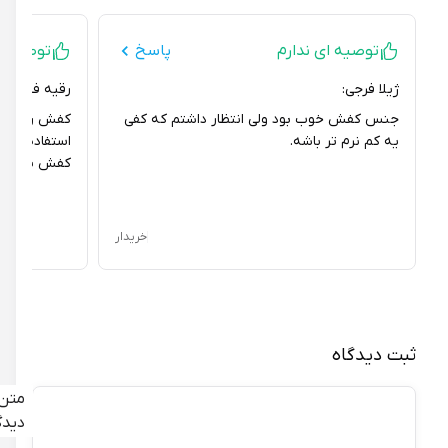
توصیه ای ندارم
پاسخ
توصیه ای ند
ژیلا فرجی:
رقیه فضلعلی:
جنس کفش خوب بود ولی انتظار داشتم که کفی
یه کم نرم تر باشه.
استفاده زیادی از
کفش با دوام باش
خریدار
ثبت دیدگاه
متن
دیدگاه