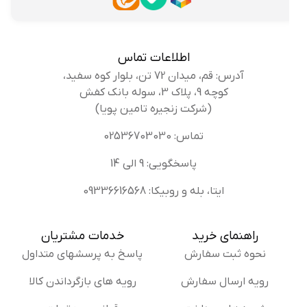
اطلاعات تماس
آدرس: قم، میدان 72 تن، بلوار کوه سفید،
کوچه 9، پلاک 3، سوله بانک کفش
(شرکت زنجیره تامین پویا)
تماس: 02536703030
پاسخگویی: 9 الی 14
ایتا، بله و روبیکا: 09336616568
راهنمای خرید
خدمات مشتریان
نحوه ثبت سفارش
پاسخ به پرسشهای متداول
رویه ارسال سفارش
رویه های بازگرداندن کالا