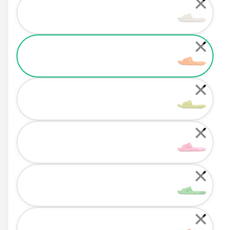
✕
✕
✕
✕
✕
✕