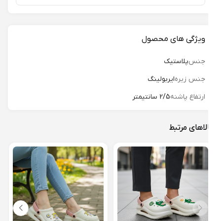
ویژگی های محصول
جنس
پلاستیک
جنس زیره
ایربولینگ
ارتفاع پاشنه
2/5 سانتیمتر
لاهای مرتبط
دمپا
کرای 
19%