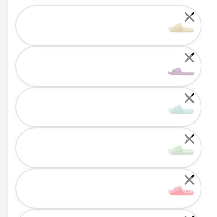
Color
✕
✕
✕
✕
✕