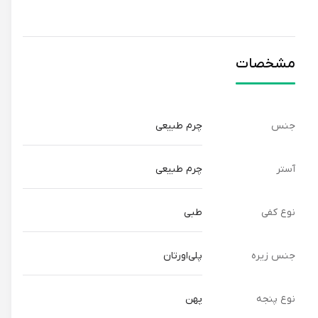
ارتفاع پاشنه 4 با شیب داخلی 1 سانتی‌متری باعث توزیع یکنواخت
وزن بدن برروی سطح کف و کاهش دردهای وارده به پاشنه و کف
پا می‌گردد.
مشخصات
کفش دیابتی مردانه پاتکان مدل فلش به رنگ مشکی و قابل
استفاده به عنوان کفش روزمره و کفش دیابتی ساخت تهران ارائه
شده است.
جنس
چرم طبیعی
آستر
چرم طبیعی
نوع کفی
طبی
جنس زیره
پلی‌اورتان
نوع پنجه
پهن