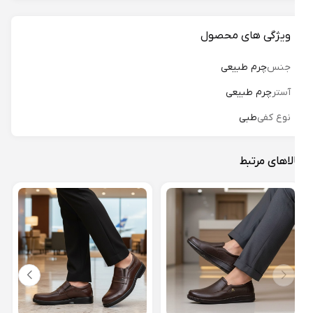
ویژگی های محصول
جنس
چرم طبیعی
آستر
چرم طبیعی
نوع کفی
طبی
لاهای مرتبط
کفش 
فلیک 
16%