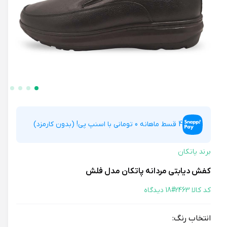
4 قسط ماهانه 0 تومانی با اسنپ پی! (بدون کارمزد)
برند پاتکان
کفش دیابتی مردانه پاتکان مدل فلش
کد کالا 2463#
18 دیدگاه
انتخاب رنگ: