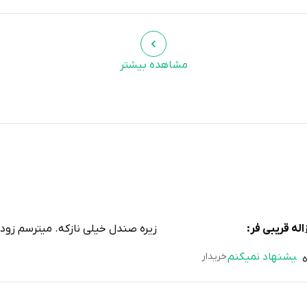
مشاهده بیشتر
اله قریبی فر:
زیره صندل خیلی نازکه. میترسم زود
پیشنهاد نمیکنم
خریدار