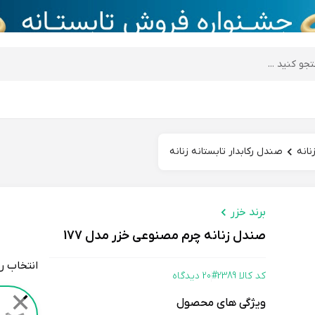
desktop header
نانه
صندل رکابدار تابستانه زنانه
برند خزر
صندل زنانه چرم مصنوعی خزر مدل 177
انتخاب ر
کد کالا 2389#
20 دیدگاه
Color
✕
ویژگی های محصول