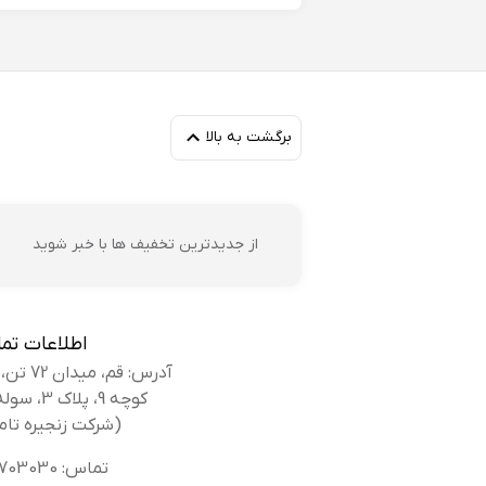
مر
برگشت به بالا
از جدیدترین تخفیف ها با خبر شوید
رب
اطلاعات تم
آدرس: قم، میدان 72 تن، بلوار کوه سفید،
کوچه 9، پلاک 3، سوله بانک کفش
(شرکت زنجیره تام
تماس: 02536703030