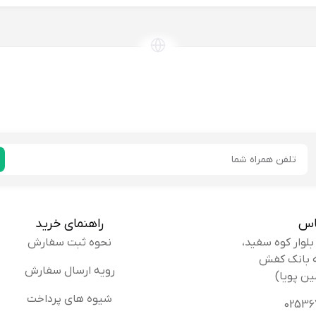
یم بهرامی زنوز:
قیمت صندل مناسب بود. در کل ر
توصیه ای ندارم
خریدار
ایمیل
ابه هاشمی:
اندازه صندل خیلی کوچیک بود. باید یه سایز ب
اس
راهنمای خرید
پیشنهاد نمیکنم
خریدار
نحوه ثبت سفارش
رویه ارسال سفارش
ین پویا)
شیوه های پرداخت