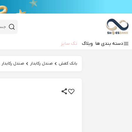
e
Close 
 search
دسته‌ بندی‌ ها
وبلاگ
تک سایز
Hi there!
بانک کفش
صندل رکابدار
صندل رکابدار ز