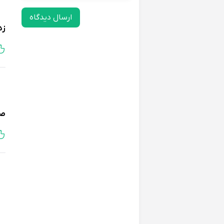
ارسال دیدگاه
زه
صا
لی