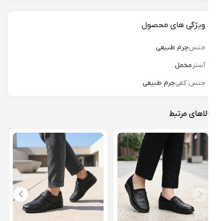
ویژگی های محصول
جنس
چرم طبیعی
آستر
مخمل
جنس کفی
چرم طبیعی
لاهای مرتبط
کفش 
15 مدل نیو صبا کد 01
18%