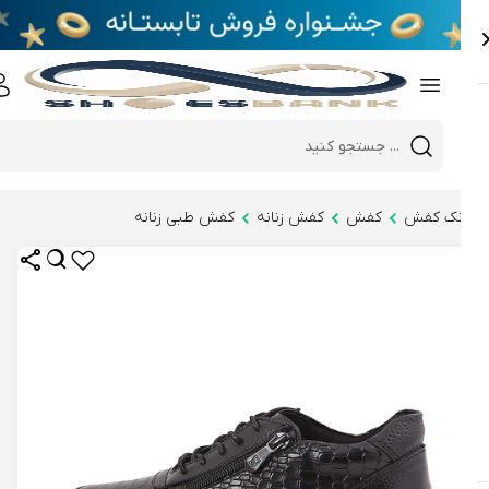
e
Close 
Mobile header search
Hi there!
نک کفش
کفش
کفش زنانه
کفش طبی زنانه