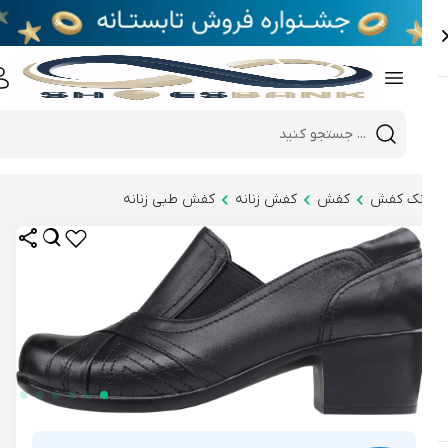
e
Close 
Mobile header search
Hi there!
نک کفش
کفش
کفش زنانه
کفش طبی زنانه