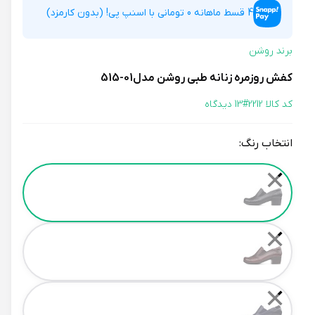
4 قسط ماهانه 0 تومانی با اسنپ پی! (بدون کارمزد)
برند روشن
کفش روزمره زنانه طبی روشن مدل01-515
کد کالا 2212#
13 دیدگاه
انتخاب رنگ:
Color
✕
✕
✕