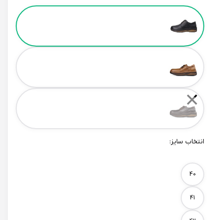
Color
✕
انتخاب سایز:
Size
40
41