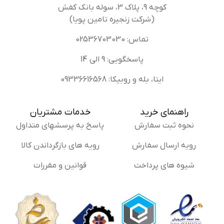
کوچه 9، پلاک 3، سوله بانک کفش
(شرکت زنجیره تامین پویا)
تماس: 02536703030
پاسخگویی: 9 الی 14
ایتا، بله و روبیکا: 09336616568
راهنمای خرید
خدمات مشتریان
نحوه ثبت سفارش
پاسخ به پرسشهای متداول
رویه ارسال سفارش
رویه های بازگرداندن کالا
شیوه های پرداخت
قوانین و مقررات